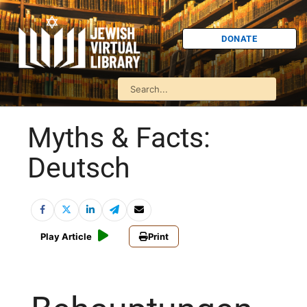
DONATE
Myths & Facts:
Deutsch
Play Article
Print