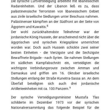
Die syrische Luftverteidigung arbeitete mit libanesischen
Radareinheiten. Und der Libanon ließ es zu, dass
palästinensische Terroristen von libanesischem Gebiet
aus zivile israelische Siedlungen unter Beschuss nahmen.
Palästinenser kämpften an der Südfront an der Seite von
8
Ägyptern und Kuwaitis.
Der wohl zurückhaltendste Teilnehmer war der
jordanische König Hussein, der anscheinend nicht über die
ägyptischen und syrischen Kriegspläne unterrichtet
worden war. Doch auch Hussein schickte zwei seiner
besten Einheiten - die Vierzigste und die Sechzigste
Bewaffnete Brigade - nach Syrien. Sie nahmen Stellungen
im südlichen Kampfabschnitt ein, verteidigten die
wichtigste Verbindungsroute zwischen Amman und
Damaskus und griffen am 16. Oktober israelische
Stellungen entlang der Straße Kuneitra-Sassa an. An dem
Überfall beteiligten sich auch drei jordanische
9
Artillerieeinheiten mit ca. 100 Panzern.
Der syrische Verteidigungsminister Mustafa Tlas
schilderte im Dezember 1973 vor der syrischen
Nationalversammlung das folgende Beispiel für die