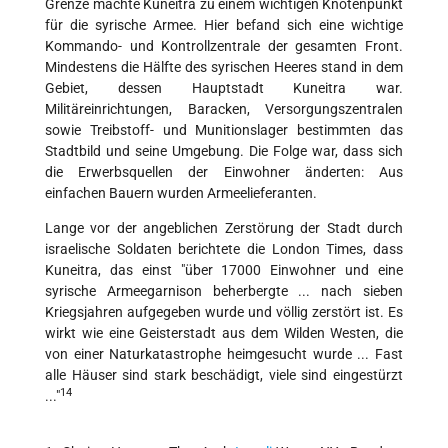
Grenze machte Kuneitra zu einem wichtigen Knotenpunkt
für die syrische Armee. Hier befand sich eine wichtige
Kommando- und Kontrollzentrale der gesamten Front.
Mindestens die Hälfte des syrischen Heeres stand in dem
Gebiet, dessen Hauptstadt Kuneitra war.
Militäreinrichtungen, Baracken, Versorgungszentralen
sowie Treibstoff- und Munitionslager bestimmten das
Stadtbild und seine Umgebung. Die Folge war, dass sich
die Erwerbsquellen der Einwohner änderten: Aus
einfachen Bauern wurden Armeelieferanten.
Lange vor der angeblichen Zerstörung der Stadt durch
israelische Soldaten berichtete die London Times, dass
Kuneitra, das einst "über 17000 Einwohner und eine
syrische Armeegarnison beherbergte ... nach sieben
Kriegsjahren aufgegeben wurde und völlig zerstört ist. Es
wirkt wie eine Geisterstadt aus dem Wilden Westen, die
von einer Naturkatastrophe heimgesucht wurde ... Fast
alle Häuser sind stark beschädigt, viele sind eingestürzt
14
..."