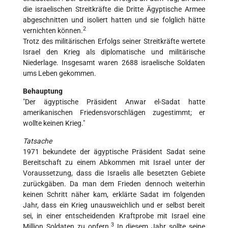
die israelischen Streitkräfte die Dritte Ägyptische Armee
abgeschnitten und isoliert hatten und sie folglich hätte
2
vernichten können.
Trotz des militärischen Erfolgs seiner Streitkräfte wertete
Israel den Krieg als diplomatische und militärische
Niederlage. Insgesamt waren 2688 israelische Soldaten
ums Leben gekommen.
Behauptung
"Der ägyptische Präsident Anwar el-Sadat hatte
amerikanischen Friedensvorschlägen zugestimmt; er
wollte keinen Krieg."
Tatsache
1971 bekundete der ägyptische Präsident Sadat seine
Bereitschaft zu einem Abkommen mit Israel unter der
Voraussetzung, dass die Israelis alle besetzten Gebiete
zurückgäben. Da man dem Frieden dennoch weiterhin
keinen Schritt näher kam, erklärte Sadat im folgenden
Jahr, dass ein Krieg unausweichlich und er selbst bereit
sei, in einer entscheidenden Kraftprobe mit Israel eine
3
Million Soldaten zu opfern.
In diesem Jahr sollte seine