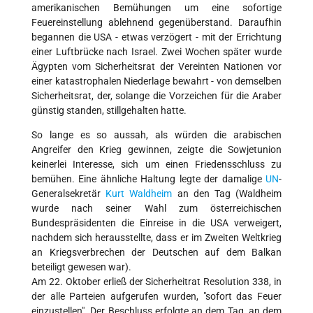
amerikanischen Bemühungen um eine sofortige
Feuereinstellung ablehnend gegenüberstand. Daraufhin
begannen die USA - etwas verzögert - mit der Errichtung
einer Luftbrücke nach Israel. Zwei Wochen später wurde
Ägypten vom Sicherheitsrat der Vereinten Nationen vor
einer katastrophalen Niederlage bewahrt - von demselben
Sicherheitsrat, der, solange die Vorzeichen für die Araber
günstig standen, stillgehalten hatte.
So lange es so aussah, als würden die arabischen
Angreifer den Krieg gewinnen, zeigte die Sowjetunion
keinerlei Interesse, sich um einen Friedensschluss zu
bemühen. Eine ähnliche Haltung legte der damalige
UN
-
Generalsekretär
Kurt Waldheim
an den Tag (Waldheim
wurde nach seiner Wahl zum österreichischen
Bundespräsidenten die Einreise in die USA verweigert,
nachdem sich herausstellte, dass er im Zweiten Weltkrieg
an Kriegsverbrechen der Deutschen auf dem Balkan
beteiligt gewesen war).
Am 22. Oktober erließ der Sicherheitrat Resolution 338, in
der alle Parteien aufgerufen wurden, "sofort das Feuer
einzustellen". Der Beschluss erfolgte an dem Tag, an dem