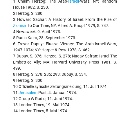
1 Chaim Herzog: The Arab-
Israeli
-Wars; NY: Random
House 1982, S. 230.
2 Herzog, S. 280.
3 Howard Sachar: A History of Israel: From the Rise of
Zionism
to Our Time; NY: Alfred A. Knopf 1979, S. 747.
4 Newsweek, 9. April 1973.
5 Radio Kairo, 28. September 1973.
6 Trevor Dupuy: Elusive Victory: The Arab-Israeli-Wars,
1947-1974; NY: Harper & Row 1978, S. 462.
7 Dupuy, S. 376; Herzog, S. 278; Nadav Safran: Israel The
Embattled Ally; MA: Harvard University Press 1981, S.
499.
8 Herzog, S. 278; 285; 293; Dupuy, S. 534.
9 Herzog, S. 300.
10 Offizielle syrische Zeitungsmeldung, 11. Juli 1974.
11
Jerusalem
Post, 4. Januar 1974.
12 Group W Radio, 11. Juni 1974.
13 London Times, 19. Mai 1974.
14 London Times, 5. Mai 1974