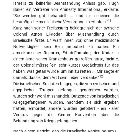
Israelis zu keinerlei Beanstandung Anlass gab. Hugh
Baker, ein Vertreter von Amnesty International, erklärte:
"Sie werden gut behandelt ... und sie scheinen die
11
bestmögliche medizinische Versorgung zu erhalten."
Kurz nach seiner Freilassung beklagte sich der syrische
Colonel Atnon El-Kodar über Misshandlung durch
israelische Ärzte. Er warf ihnen vor, ohne medizinische
Notwendigkeit sein Bein amputiert zu haben. Ein
amerikanischer Reporter, Ed deFontaine, der Kodar in
einem israelischen Krankenhaus getroffen hatte, meinte,
der Colonel müsse "ein sehr kurzes Gedächtnis für das
haben, was getan wurde, um ihn zu retten ... Mir sagte er
12
damals, dass er dem Arzt sein Leben verdanke."
Die israelischen Soldaten hingegen, die von syrischen und
ägyptischen Truppen gefangen genommen wurden,
wurden sehr wohl misshandelt. Dutzende von israelischen
Kriegsgefangenen wurden, nachdem sie sich ergeben
hatten, ermordet, andere wurden gefoltert - ein klarer
Verstoß gegen die Genfer Konvention über die
Behandlung von Kriegsgefangenen.
Nach einem Bericht, den die israelische Regierung am 8.