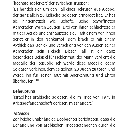
"höchste Tapferkeit" der syrischen Truppen:
"Es handelt sich um den Fall eines Rekruten aus Aleppo,
der ganz allein 28 jüdische Soldaten ermordet hat. Er hat
sie hingemetzelt wie Schafe. Seine bewaffneten
Kameraden waren Zeugen. Drei von ihnen schlachtete er
mit der Axt ab und enthauptete sie ... Mit einem von ihnen
geriet er in den Nahkampf. Dem brach er mit einem
Axthieb das Genick und verschlang vor den Augen seiner
Kameraden sein Fleisch. Dieser Fall ist ein ganz
besonderes Beispiel für Heldenmut; der Mann verdient die
Medaille der Republik. Ich werde diese Medaille jedem
Soldaten verleihen, dem es gelingt, 28 Juden zu töten, und
werde ihn für seinen Mut mit Anerkennung und Ehren
10
überhäufen."
Behauptung
"Israel hat arabische Soldaten, die im Krieg von 1973 in
Kriegsgefangenschaft gerieten, misshandelt."
Tatsache
Zahlreiche unabhängige Beobachter berichteten, dass die
Behandlung von arabischen Kriegsgefangenen durch die