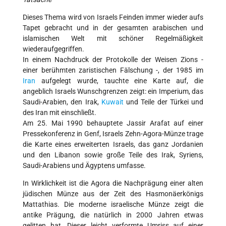
Dieses Thema wird von Israels Feinden immer wieder aufs
Tapet gebracht und in der gesamten arabischen und
islamischen Welt mit schöner Regelmäßigkeit
wiederaufgegriffen.
In einem Nachdruck der Protokolle der Weisen Zions -
einer berühmten zaristischen Fälschung -, der 1985 im
Iran
aufgelegt wurde, tauchte eine Karte auf, die
angeblich Israels Wunschgrenzen zeigt: ein Imperium, das
Saudi-Arabien, den Irak,
Kuwait
und Teile der Türkei und
des Iran mit einschließt.
Am 25. Mai 1990 behauptete Jassir Arafat auf einer
Pressekonferenz in Genf, Israels Zehn-Agora-Münze trage
die Karte eines erweiterten Israels, das ganz Jordanien
und den Libanon sowie große Teile des Irak, Syriens,
Saudi-Arabiens und Ägyptens umfasse.
In Wirklichkeit ist die Agora die Nachprägung einer alten
jüdischen Münze aus der Zeit des Hasmonäerkönigs
Mattathias. Die moderne israelische Münze zeigt die
antike Prägung, die natürlich in 2000 Jahren etwas
gelitten hat. Dieser leicht verformte Umriss auf einer