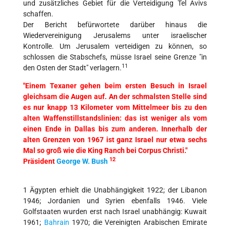
und zusätzliches Gebiet für die Verteidigung Tel Avivs
schaffen.
Der Bericht befürwortete darüber hinaus die
Wiedervereinigung Jerusalems unter israelischer
Kontrolle. Um Jerusalem verteidigen zu können, so
schlossen die Stabschefs, müsse Israel seine Grenze "in
11
den Osten der Stadt" verlagern.
"Einem Texaner gehen beim ersten Besuch in Israel
gleichsam die Augen auf. An der schmalsten Stelle sind
es nur knapp 13 Kilometer vom Mittelmeer bis zu den
alten Waffenstillstandslinien: das ist weniger als vom
einen Ende in Dallas bis zum anderen. Innerhalb der
alten Grenzen von 1967 ist ganz Israel nur etwa sechs
Mal so groß wie die King Ranch bei Corpus Christi."
12
Präsident
George W. Bush
1 Ägypten erhielt die Unabhängigkeit 1922; der Libanon
1946; Jordanien und Syrien ebenfalls 1946. Viele
Golfstaaten wurden erst nach Israel unabhängig: Kuwait
1961;
Bahrain
1970; die Vereinigten Arabischen Emirate