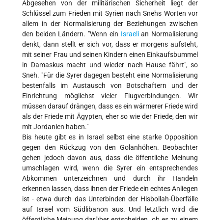
Abgesehen von der militärischen Sicherheit liegt der
Schlüssel zum Frieden mit Syrien nach Snehs Worten vor
allem in der Normalisierung der Beziehungen zwischen
den beiden Ländern. "Wenn ein
Israeli
an Normalisierung
denkt, dann stellt er sich vor, dass er morgens aufsteht,
mit seiner Frau und seinen Kindern einen Einkaufsbummel
in Damaskus macht und wieder nach Hause fährt", so
Sneh. "Für die Syrer dagegen besteht eine Normalisierung
bestenfalls im Austausch von Botschaftern und der
Einrichtung möglichst vieler Flugverbindungen. Wir
müssen darauf drängen, dass es ein wärmerer Friede wird
als der Friede mit Ägypten, eher so wie der Friede, den wir
mit Jordanien haben."
Bis heute gibt es in Israel selbst eine starke Opposition
gegen den Rückzug von den Golanhöhen. Beobachter
gehen jedoch davon aus, dass die öffentliche Meinung
umschlagen wird, wenn die Syrer ein entsprechendes
Abkommen unterzeichnen und durch ihr Handeln
erkennen lassen, dass ihnen der Friede ein echtes Anliegen
ist - etwa durch das Unterbinden der Hisbollah-Überfälle
auf Israel vom Südlibanon aus. Und letztlich wird die
öffentliche Meinung darüber entscheiden, ob es zu einem