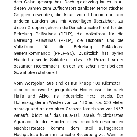
dem Golan gesorgt hat. Doch gleichzeitig ist es in all
diesen Jahren zum Zufluchtsort zahlloser terroristischer
Gruppen geworden, die Israel vom Libanon und von
anderen Ländern aus mit Anschlägen überziehen. Zu
diesen Gruppen gehören die Demokratische Front für die
Befreiung Palästinas (DFLP), die Volksfront für die
Befreiung Palästinas (PFLP), die Hisbollah und die
Volksfront für die Befreiung Palästinas-
Generalkommando (PFLP-GC). Zusätzlich hat Syrien
Hunderttausende Soldaten - etwa 75 Prozent seiner
gesamten Heeresmacht - an der isralischen Front bei den
Golanhöhen stationiert.
Vom Westgolan aus sind es nur knapp 100 Kilometer -
ohne nennenswerte geografische Hindernisse - bis nach
Haifa und Akko, ins industrielle Herz Israels. Der
Höhenzug, der im Westen von ca. 130 auf ca. 550 Meter
ansteigt und an den alten Grenzen Israels von vor 1967
verläuft, blickt auf das Hula-Tal, Israels fruchtbarstes
Agrarland. In den Händen eines freundlich gesonnenen
Nachbarstaates kommt dem steil aufragenden
Hochplateau kaum militärische Bedeutung zu. Wenn er