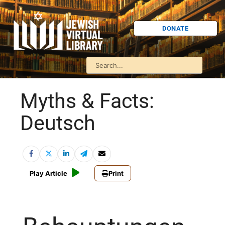
DONATE
Myths & Facts:
Deutsch
Play Article
Print