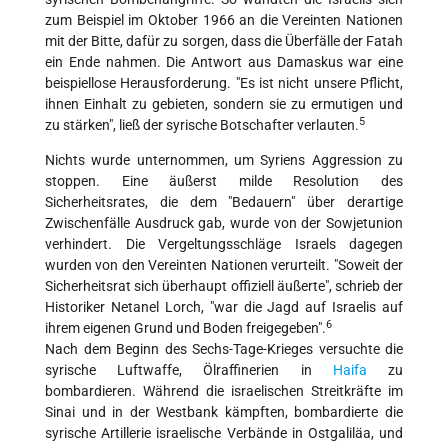
zum Beispiel im Oktober 1966 an die Vereinten Nationen
mit der Bitte, dafür zu sorgen, dass die Überfälle der Fatah
ein Ende nahmen. Die Antwort aus Damaskus war eine
beispiellose Herausforderung. "Es ist nicht unsere Pflicht,
ihnen Einhalt zu gebieten, sondern sie zu ermutigen und
5
zu stärken", ließ der syrische Botschafter verlauten.
Nichts wurde unternommen, um Syriens Aggression zu
stoppen. Eine äußerst milde Resolution des
Sicherheitsrates, die dem "Bedauern" über derartige
Zwischenfälle Ausdruck gab, wurde von der Sowjetunion
verhindert. Die Vergeltungsschläge Israels dagegen
wurden von den Vereinten Nationen verurteilt. "Soweit der
Sicherheitsrat sich überhaupt offiziell äußerte", schrieb der
Historiker Netanel Lorch, "war die Jagd auf Israelis auf
6
ihrem eigenen Grund und Boden freigegeben".
Nach dem Beginn des Sechs-Tage-Krieges versuchte die
syrische Luftwaffe, Ölraffinerien in
Haifa
zu
bombardieren. Während die israelischen Streitkräfte im
Sinai und in der Westbank kämpften, bombardierte die
syrische Artillerie israelische Verbände in Ostgaliläa, und