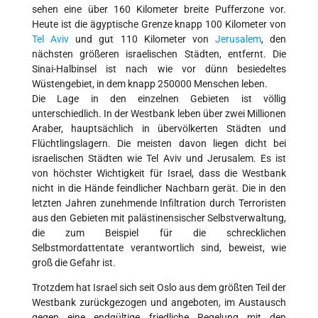
sehen eine über 160 Kilometer breite Pufferzone vor.
Heute ist die ägyptische Grenze knapp 100 Kilometer von
Tel Aviv
und gut 110 Kilometer von
Jerusalem
, den
nächsten größeren israelischen Städten, entfernt. Die
Sinai-Halbinsel ist nach wie vor dünn besiedeltes
Wüstengebiet, in dem knapp 250000 Menschen leben.
Die Lage in den einzelnen Gebieten ist völlig
unterschiedlich. In der Westbank leben über zwei Millionen
Araber, hauptsächlich in übervölkerten Städten und
Flüchtlingslagern. Die meisten davon liegen dicht bei
israelischen Städten wie Tel Aviv und Jerusalem. Es ist
von höchster Wichtigkeit für Israel, dass die Westbank
nicht in die Hände feindlicher Nachbarn gerät. Die in den
letzten Jahren zunehmende Infiltration durch Terroristen
aus den Gebieten mit palästinensischer Selbstverwaltung,
die zum Beispiel für die schrecklichen
Selbstmordattentate verantwortlich sind, beweist, wie
groß die Gefahr ist.
Trotzdem hat Israel sich seit Oslo aus dem größten Teil der
Westbank zurückgezogen und angeboten, im Austausch
gegen eine endgültige friedliche Regelung mit den