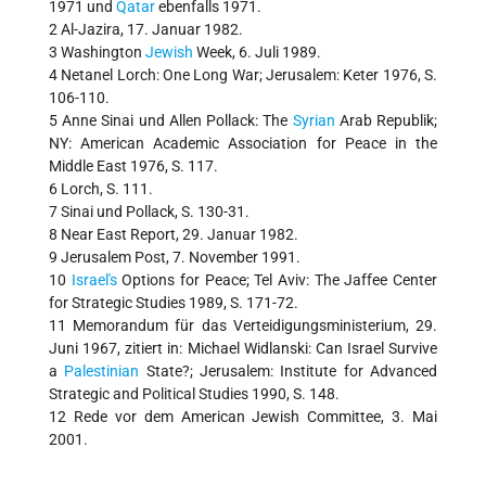
1971 und
Qatar
ebenfalls 1971.
2 Al-Jazira, 17. Januar 1982.
3 Washington
Jewish
Week, 6. Juli 1989.
4 Netanel Lorch: One Long War; Jerusalem: Keter 1976, S.
106-110.
5 Anne Sinai und Allen Pollack: The
Syrian
Arab Republik;
NY: American Academic Association for Peace in the
Middle East 1976, S. 117.
6 Lorch, S. 111.
7 Sinai und Pollack, S. 130-31.
8 Near East Report, 29. Januar 1982.
9 Jerusalem Post, 7. November 1991.
10
Israel's
Options for Peace; Tel Aviv: The Jaffee Center
for Strategic Studies 1989, S. 171-72.
11 Memorandum für das Verteidigungsministerium, 29.
Juni 1967, zitiert in: Michael Widlanski: Can Israel Survive
a
Palestinian
State?; Jerusalem: Institute for Advanced
Strategic and Political Studies 1990, S. 148.
12 Rede vor dem American Jewish Committee, 3. Mai
2001.