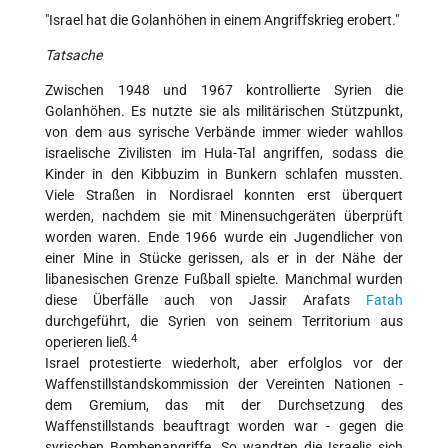
"Israel hat die Golanhöhen in einem Angriffskrieg erobert."
Tatsache
Zwischen 1948 und 1967 kontrollierte Syrien die
Golanhöhen. Es nutzte sie als militärischen Stützpunkt,
von dem aus syrische Verbände immer wieder wahllos
israelische Zivilisten im Hula-Tal angriffen, sodass die
Kinder in den Kibbuzim in Bunkern schlafen mussten.
Viele Straßen in Nordisrael konnten erst überquert
werden, nachdem sie mit Minensuchgeräten überprüft
worden waren. Ende 1966 wurde ein Jugendlicher von
einer Mine in Stücke gerissen, als er in der Nähe der
libanesischen Grenze Fußball spielte. Manchmal wurden
diese Überfälle auch von Jassir Arafats
Fatah
durchgeführt, die Syrien von seinem Territorium aus
4
operieren ließ.
Israel protestierte wiederholt, aber erfolglos vor der
Waffenstillstandskommission der Vereinten Nationen -
dem Gremium, das mit der Durchsetzung des
Waffenstillstands beauftragt worden war - gegen die
syrischen Bombenangriffe. So wandten die Israelis sich