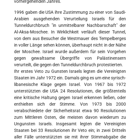
vorhergehenden Jahres.
1996 gaben die USA ihre Zustimmung zu einer von Saudi-
Arabien ausgehenden Verurteilung Israels für den
Tunneldurchbruch "in unmittelbarer Nachbarschaft" der
Al-Aksa-Moschee. In Wirklichkeit verläuft dieser Tunnel,
von dem aus Besucher die Westmauer des Tempelberges
in voller Länge sehen können, überhaupt nicht in der Nähe
der Moschee. Israel wurde außerdem für sein Vorgehen
gegen gewaltsame Übergriffe von Palästinensern
verurteilt, die gegen den Tunneldurchbruch protestierten.
Ihr erstes Veto zu Gunsten Israels legten die Vereinigten
Staaten im Jahr 1972 ein. Damals ging es um eine syrisch-
libanesische Klage gegen Israel. Von 1967 bis 1972
unterstützten die USA 24 Resolutionen, die größtenteils
eine kritische Haltung gegen Israel erkennen ließen, oder
enthielten sich der Stimme. Von 1973 bis 2000
verabschiedete der Sicherheitsrat etwa 90 Resolutionen
zum Mittleren Osten, die meisten davon wiederum zu
Ungunsten Israels. Insgesamt legten die Vereinigten
Staaten bei 33 Resolutionen ihr Veto ein; in zwei Dritteln
aller Fälle unterstützten sie mit ihrer Stimmabgabe die