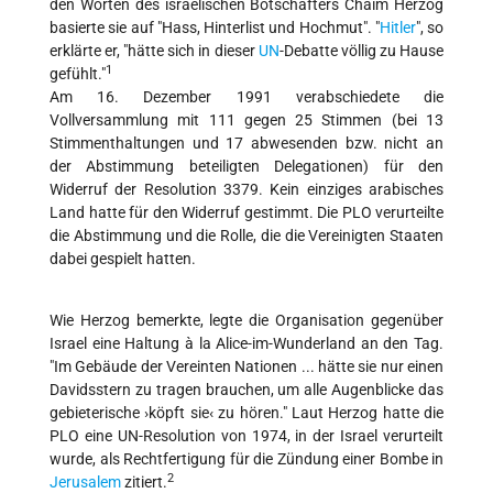
den Worten des israelischen Botschafters Chaim Herzog
basierte sie auf "Hass, Hinterlist und Hochmut". "
Hitler
", so
erklärte er, "hätte sich in dieser
UN
-Debatte völlig zu Hause
1
gefühlt."
Am 16. Dezember 1991 verabschiedete die
Vollversammlung mit 111 gegen 25 Stimmen (bei 13
Stimmenthaltungen und 17 abwesenden bzw. nicht an
der Abstimmung beteiligten Delegationen) für den
Widerruf der Resolution 3379. Kein einziges arabisches
Land hatte für den Widerruf gestimmt. Die PLO verurteilte
die Abstimmung und die Rolle, die die Vereinigten Staaten
dabei gespielt hatten.
Wie Herzog bemerkte, legte die Organisation gegenüber
Israel eine Haltung à la Alice-im-Wunderland an den Tag.
"Im Gebäude der Vereinten Nationen ... hätte sie nur einen
Davidsstern zu tragen brauchen, um alle Augenblicke das
gebieterische ›köpft sie‹ zu hören." Laut Herzog hatte die
PLO eine UN-Resolution von 1974, in der Israel verurteilt
wurde, als Rechtfertigung für die Zündung einer Bombe in
2
Jerusalem
zitiert.