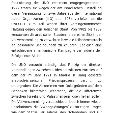
Politisierung der UNO vehement entgegengestemmt.
1977 traten sie wegen der anti-israelischen Einstellung
dieser Vereinigung für zwei Jahre aus der International
Labor Organization (ILO) aus. 1984 verließen sie die
UNESCO, zum Teil wegen ihrer voreingenommenen
Haltung gegen den jüdischen Staat. Von 1982 bis 1989
versuchten die arabischen Staaten, Israel einen Sitz in der
Vollversammlung zu verwehren bzw. die Teilnahme Israels
an besondere Bedingungen zu knüpfen. Lediglich eine
entschiedene amerikanische Kampagne verhinderte den
Erfolg dieser Aktion.
Die UNO versucht ständig, das Prinzip der direkten
Verhandlungen zwischen beiden betroffenen Parteien, auf
dem der im Jahr 1991 in Madrid in Gang gesetzte
arabisch-israelische Friedensprozess beruht, zu
untergraben. Die Abkommen von Oslo gründen auf dem
Gedanken bilateraler Gespräche, die die Differenzen
zwischen Israelis und Palästinensern lösen helfen sollen.
Die Vollversammlung verabschiedet jedoch immer wieder
Resolutionen, die "Zwangslösungen" zu strittigen Fragen
wie dem Status Jerusalems, den Golanhöhen und zur