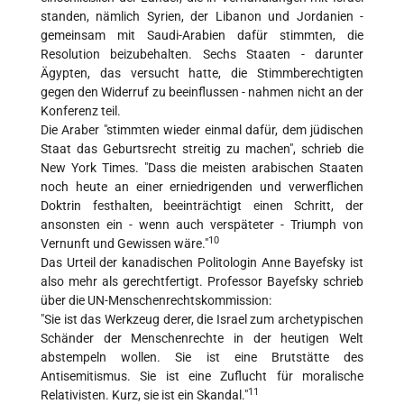
standen, nämlich Syrien, der Libanon und Jordanien -
gemeinsam mit Saudi-Arabien dafür stimmten, die
Resolution beizubehalten. Sechs Staaten - darunter
Ägypten, das versucht hatte, die Stimmberechtigten
gegen den Widerruf zu beeinflussen - nahmen nicht an der
Konferenz teil.
Die Araber "stimmten wieder einmal dafür, dem jüdischen
Staat das Geburtsrecht streitig zu machen", schrieb die
New York Times. "Dass die meisten arabischen Staaten
noch heute an einer erniedrigenden und verwerflichen
Doktrin festhalten, beeinträchtigt einen Schritt, der
ansonsten ein - wenn auch verspäteter - Triumph von
10
Vernunft und Gewissen wäre."
Das Urteil der kanadischen Politologin Anne Bayefsky ist
also mehr als gerechtfertigt. Professor Bayefsky schrieb
über die UN-Menschenrechtskommission:
"Sie ist das Werkzeug derer, die Israel zum archetypischen
Schänder der Menschenrechte in der heutigen Welt
abstempeln wollen. Sie ist eine Brutstätte des
Antisemitismus. Sie ist eine Zuflucht für moralische
11
Relativisten. Kurz, sie ist ein Skandal."