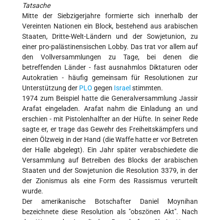
Tatsache
Mitte der Siebzigerjahre formierte sich innerhalb der
Vereinten Nationen ein Block, bestehend aus arabischen
Staaten, Dritte-Welt-Ländern und der Sowjetunion, zu
einer pro-palästinensischen Lobby. Das trat vor allem auf
den Vollversammlungen zu Tage, bei denen die
betreffenden Länder - fast ausnahmlos Diktaturen oder
Autokratien - häufig gemeinsam für Resolutionen zur
Unterstützung der
PLO
gegen
Israel
stimmten.
1974 zum Beispiel hatte die Generalversammlung Jassir
Arafat eingeladen. Arafat nahm die Einladung an und
erschien - mit Pistolenhalfter an der Hüfte. In seiner Rede
sagte er, er trage das Gewehr des Freiheitskämpfers und
einen Ölzweig in der Hand (die Waffe hatte er vor Betreten
der Halle abgelegt). Ein Jahr später verabschiedete die
Versammlung auf Betreiben des Blocks der arabischen
Staaten und der Sowjetunion die Resolution 3379, in der
der Zionismus als eine Form des Rassismus verurteilt
wurde.
Der amerikanische Botschafter Daniel Moynihan
bezeichnete diese Resolution als "obszönen Akt". Nach