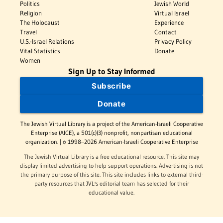
Politics
Jewish World
Religion
Virtual Israel
The Holocaust
Experience
Travel
Contact
U.S.-Israel Relations
Privacy Policy
Vital Statistics
Donate
Women
Sign Up to Stay Informed
Subscribe
Donate
The Jewish Virtual Library is a project of the American-Israeli Cooperative
Enterprise (AICE), a 501(c)(3) nonprofit, nonpartisan educational
organization. | © 1998–2026 American-Israeli Cooperative Enterprise
The Jewish Virtual Library is a free educational resource. This site may
display limited advertising to help support operations. Advertising is not
the primary purpose of this site. This site includes links to external third-
party resources that JVL's editorial team has selected for their
educational value.