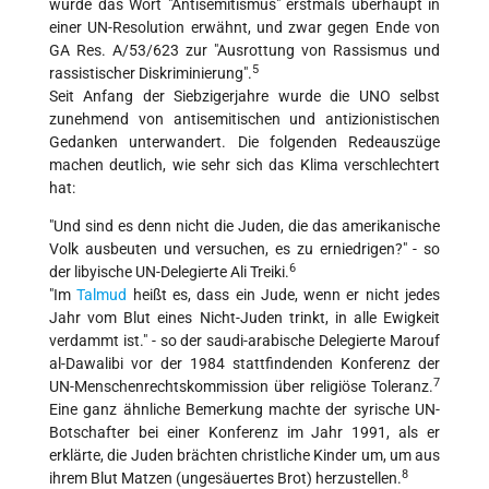
wurde das Wort "Antisemitismus" erstmals überhaupt in
einer UN-Resolution erwähnt, und zwar gegen Ende von
GA Res. A/53/623 zur "Ausrottung von Rassismus und
5
rassistischer Diskriminierung".
Seit Anfang der Siebzigerjahre wurde die UNO selbst
zunehmend von antisemitischen und antizionistischen
Gedanken unterwandert. Die folgenden Redeauszüge
machen deutlich, wie sehr sich das Klima verschlechtert
hat:
"Und sind es denn nicht die Juden, die das amerikanische
Volk ausbeuten und versuchen, es zu erniedrigen?" - so
6
der libyische UN-Delegierte Ali Treiki.
"Im
Talmud
heißt es, dass ein Jude, wenn er nicht jedes
Jahr vom Blut eines Nicht-Juden trinkt, in alle Ewigkeit
verdammt ist." - so der saudi-arabische Delegierte Marouf
al-Dawalibi vor der 1984 stattfindenden Konferenz der
7
UN-Menschenrechtskommission über religiöse Toleranz.
Eine ganz ähnliche Bemerkung machte der syrische UN-
Botschafter bei einer Konferenz im Jahr 1991, als er
erklärte, die Juden brächten christliche Kinder um, um aus
8
ihrem Blut Matzen (ungesäuertes Brot) herzustellen.