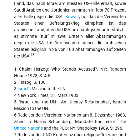
Land, das nach Israel am meisten US-Hilfe erhält, sowie
Saudi-Arabien und Jordanien stimmten in fast 70 Prozent
aller Fälle gegen die USA.
Kuwait
, für das die Vereinigten
Staaten einen Befreiungskrieg kämpften, ist das
arabische Land, das die USA am häufigsten unterstützt -
es stimmte "nur" in zwei Dritteln aller Abstimmungen
gegen die USA. Im Durchschnitt stehen die arabischen
Staaten lediglich in 26 von 100 Abstimmungen auf Seiten
13
der USA.
1 Chaim Herzog: Who Stands Accused?, NY: Random
House 1978, S. 4-5.
2 Herzog, S. 130.
3
Israel's
Mission to the UN.
4 New York Times, 31. März 1983.
5 "Israel and the UN - An Uneasy Relationship", Israel's
Mission to the UN.
6 Rede vor den Vereinten Nationen am 8. Dezember 1983,
zitiert in: Harris Schoenberg, Mandate For Terror: The
United Nations
and the PLO; NY: Shapolksy 1989, S. 296.
7 Rede vor der UNO-Konferenz über religiöse Toleranz und