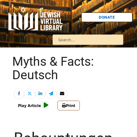
DONATE
Myths & Facts:
Deutsch
Play Article
Print