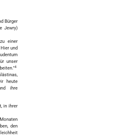
nd Bürger
e Jewry)
zu einer
 Hier und
 Judentum
ür unser
4
beiten."
lästinas,
ir heute
und ihre
 in ihrer
 Monaten
ben, den
leichheit