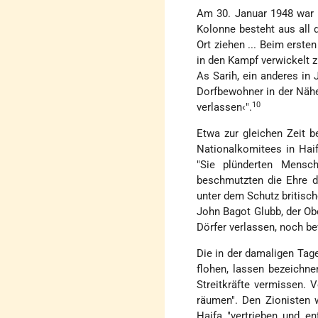
Am 30. Januar 1948 war i
Kolonne besteht aus all 
Ort ziehen ... Beim erst
in den Kampf verwickelt z
As Sarih, ein anderes in
Dorfbewohner in der Nähe 
10
verlassen‹".
Etwa zur gleichen Zeit b
Nationalkomitees in Hai
"Sie plünderten Mensc
beschmutzten die Ehre d
unter dem Schutz britisch
John Bagot Glubb, der Ob
Dörfer verlassen, noch be
Die in der damaligen Tag
flohen, lassen bezeichn
Streitkräfte vermissen. 
räumen". Den Zionisten 
Haifa "vertrieben und en