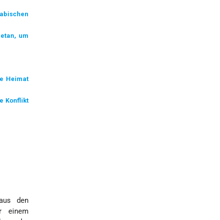
rabischen
getan, um
re Heimat
 Konflikt
 aus den
r einem