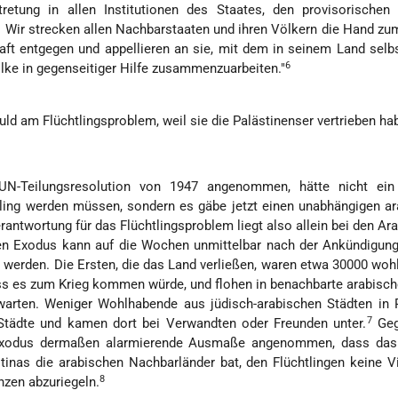
retung in allen Institutionen des Staates, den provisorischen
n. Wir strecken allen Nachbarstaaten und ihren Völkern die Hand zu
ft entgegen und appellieren an sie, mit dem in seinem Land selb
6
ke in gegenseitiger Hilfe zusammenzuarbeiten."
uld am Flüchtlingsproblem, weil sie die Palästinenser vertrieben ha
UN-Teilungsresolution von 1947 angenommen, hätte nicht ein 
tling werden müssen, sondern es gäbe jetzt einen unabhängigen a
erantwortung für das Flüchtlingsproblem liegt also allein bei den Ar
en Exodus kann auf die Wochen unmittelbar nach der Ankündigung
rt werden. Die Ersten, die das Land verließen, waren etwa 30000 wo
ass es zum Krieg kommen würde, und flohen in benachbarte arabisch
arten. Weniger Wohlhabende aus jüdisch-arabischen Städten in P
7
 Städte und kamen dort bei Verwandten oder Freunden unter.
Geg
 Exodus dermaßen alarmierende Ausmaße angenommen, dass das
tinas die arabischen Nachbarländer bat, den Flüchtlingen keine 
8
nzen abzuriegeln.