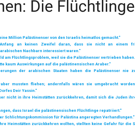
en: Die Flüchtlinge
eine Million Palästinenser von den Israelis heimatlos gemacht."
Anfang an keinen Zweifel daran, dass sie nicht an einem fri
arabischen Nachbarn interessiert waren."
ld am Flüchtlingsproblem, weil sie die Palästinenser vertrieben haben.
tte kaum Auswirkungen auf die palästinensischen Araber."
erungen der arabischen Staaten haben die Palästinenser nie zu
Araber mussten fliehen; andernfalls wären sie umgebracht worde
orfes Deir Yassin."
nser nicht in ihre Heimstätten zurückkehren, damit sich die Juden ihr
gen, dass Israel die palästinensischen Flüchtlinge repatriiert."
 der Schlichtungskommission für Palästina angeregten Verhandlungen."
 ihre Heimstätten zurückkehren wollten, stellten keine Gefahr für die 