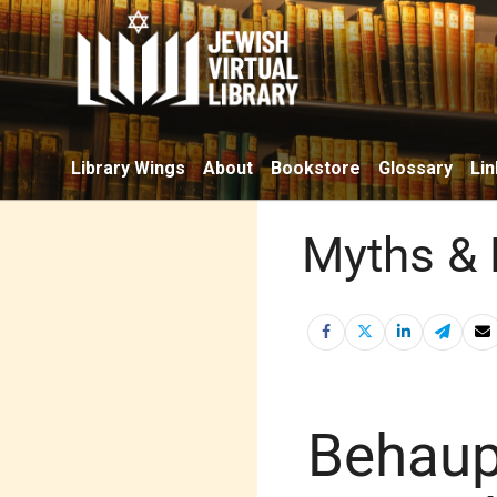
Library Wings
About
Bookstore
Glossary
Lin
Myths & 
Behaup