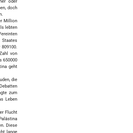
her oder
ben, doch
n.
r Million
ls lebten
Vereinten
s Staates
r 809100.
Zahl von
ls 650000
tina geht
uden, die
-Debatten
agte zum
das Leben
er Flucht
Palästina
en. Diese
cht lange