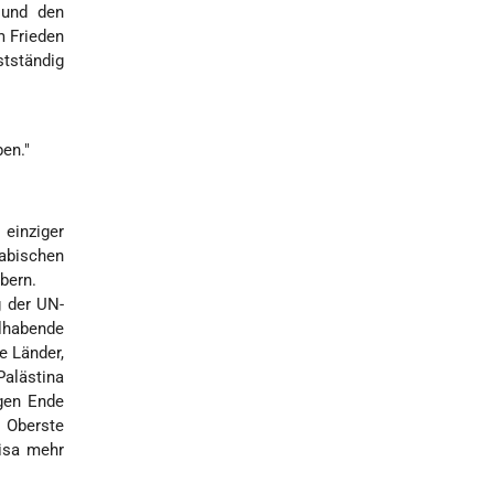
 und den
m Frieden
stständig
ben."
einziger
rabischen
abern.
 der UN-
hlhabende
e Länder,
alästina
en Ende
 Oberste
Visa mehr