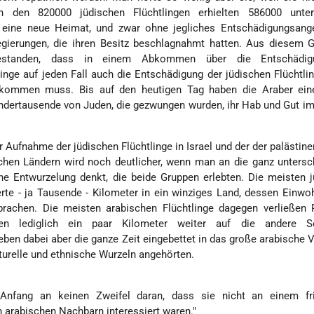
Von den 820000 jüdischen Flüchtlingen erhielten 586000 unt
l eine neue Heimat, und zwar ohne jegliches Entschädigungsang
egierungen, die ihren Besitz beschlagnahmt hatten. Aus diesem 
bestanden, dass in einem Abkommen über die Entschädig
linge auf jeden Fall auch die Entschädigung der jüdischen Flüchtli
 kommen muss. Bis auf den heutigen Tag haben die Araber ein
ndertausende von Juden, die gezwungen wurden, ihr Hab und Gut im
.
 Aufnahme der jüdischen Flüchtlinge in Israel und der der palästin
schen Ländern wird noch deutlicher, wenn man an die ganz untersc
che Entwurzelung denkt, die beide Gruppen erlebten. Die meisten 
erte - ja Tausende - Kilometer in ein winziges Land, dessen Einwo
rachen. Die meisten arabischen Flüchtlinge dagegen verließen P
en lediglich ein paar Kilometer weiter auf die andere S
lieben dabei aber die ganze Zeit eingebettet in das große arabische 
lturelle und ethnische Wurzeln angehörten.
Anfang an keinen Zweifel daran, dass sie nicht an einem fri
arabischen Nachbarn interessiert waren."