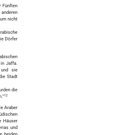
r Fünften
n anderen
 um nicht
arabische
ie Dörfer
rabischen
in Jaffa.
 und sie
die Stadt
urden die
12
."
le Araber
jüdischen
re Häuser
erias und
ie beiden