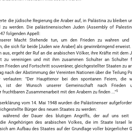
erte die jüdische Regierung die Araber auf, in Palästina zu bleiben u
l zu werden. Die palästinensischen Juden (Assembly of Palestin
947 folgenden Appell:
unserer Macht Stehende tun, um den Frieden zu wahren und 
 die sich für beide [Juden wie Araber] als gewinnbringend erweist.
em aus, ergeht der Ruf an die arabischen Völker, ihre Kräfte mit dem
t zu vereinigen und mit ihm zusammen Schulter an Schulter f
 Frieden und Fortschritt souveräner, gleichgestellter Staaten zu ar
 nach der Abstimmung der Vereinten Nationen über die Teilung Pa
 verlauten: "Der Haupttenor bei den spontanen Feiern, die w
ten, ist der Wunsch unserer Gemeinschaft nach Frieden 
5
r fruchtbaren Zusammenarbeit mit den Arabern zu finden ..."
serklärung vom 14. Mai 1948 wurden die Palästinenser aufgefordert,
ichgestellte Bürger des neuen Staates zu werden:
ar während der Dauer des blutigen Angriffs, der auf uns seit
ie Angehörigen des arabischen Volkes, die im Staate Israel le
sich am Aufbau des Staates auf der Grundlage voller bürgerlicher G