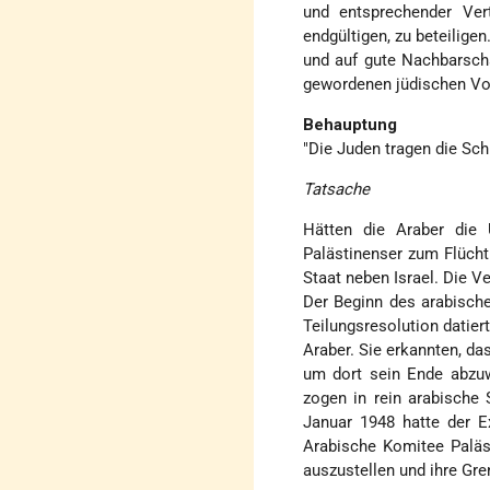
und entsprechender Vert
endgültigen, zu beteilige
und auf gute Nachbarscha
gewordenen jüdischen Vol
Behauptung
"Die Juden tragen die Sch
Tatsache
Hätten die Araber die 
Palästinenser zum Flüch
Staat neben Israel. Die V
Der Beginn des arabisch
Teilungsresolution datie
Araber. Sie erkannten, d
um dort sein Ende abzuw
zogen in rein arabische
Januar 1948 hatte der
Arabische Komitee Paläs
auszustellen und ihre Gre