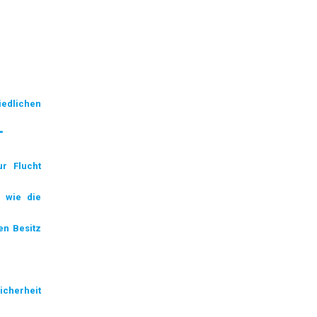
edlichen
"
r Flucht
n wie die
en Besitz
Sicherheit