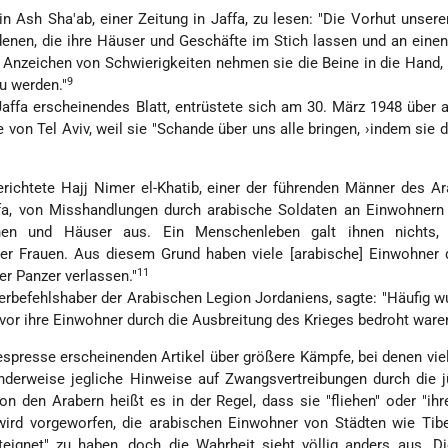
n Ash Sha'ab, einer Zeitung in Jaffa, zu lesen: "Die Vorhut unsere
denen, die ihre Häuser und Geschäfte im Stich lassen und an eine
en Anzeichen von Schwierigkeiten nehmen sie die Beine in die Hand,
9
u werden."
 Jaffa erscheinendes Blatt, entrüstete sich am 30. März 1948 über 
von Tel Aviv, weil sie "Schande über uns alle bringen, ›indem sie d
erichtete Hajj Nimer el-Khatib, einer der führenden Männer des A
fa, von Misshandlungen durch arabische Soldaten an Einwohnern 
hen und Häuser aus. Ein Menschenleben galt ihnen nichts,
er Frauen. Aus diesem Grund haben viele [arabische] Einwohner 
11
er Panzer verlassen."
erbefehlshaber der Arabischen Legion Jordaniens, sagte: "Häufig w
vor ihre Einwohner durch die Ausbreitung des Krieges bedroht waren
espresse erscheinenden Artikel über größere Kämpfe, bei denen vie
enderweise jegliche Hinweise auf Zwangsvertreibungen durch die 
Von den Arabern heißt es in der Regel, dass sie "fliehen" oder "ih
wird vorgeworfen, die arabischen Einwohner von Städten wie Tib
teignet" zu haben, doch die Wahrheit sieht völlig anders aus. D