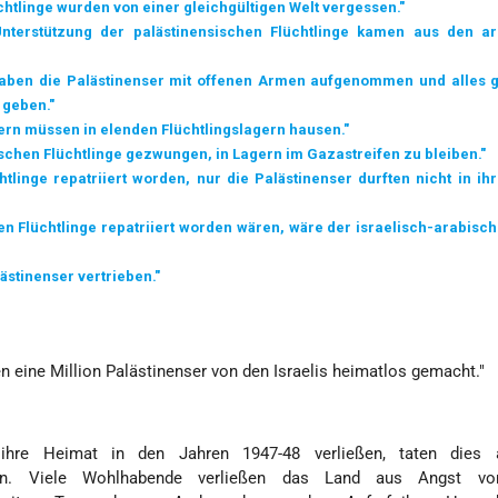
chtlinge wurden von einer gleichgültigen Welt vergessen."
Unterstützung der palästinensischen Flüchtlinge kamen aus den a
haben die Palästinenser mit offenen Armen aufgenommen und alles 
 geben."
ern müssen in elenden Flüchtlingslagern hausen."
sischen Flüchtlinge gezwungen, in Lagern im Gazastreifen zu bleiben."
htlinge repatriiert worden, nur die Palästinenser durften nicht in ih
n Flüchtlinge repatriiert worden wären, wäre der israelisch-arabische
lästinenser vertrieben."
 eine Million Palästinenser von den Israelis heimatlos gemacht."
e ihre Heimat in den Jahren 1947-48 verließen, taten dies
den. Viele Wohlhabende verließen das Land aus Angst vo