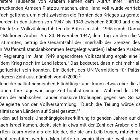
weitere Tausende von Arabern kamen dem Aufruf ihrer Herrsc
rrückenden Armeen Platz zu machen, eine Hand voll wurde vertrie
fach geflohen, um nicht zwischen die Fronten des Krieges zu gerate
wurden in den Jahren von 1947 bis 1949 zwischen 800000 und eine
 Die letzte Volkzählung führten die Briten im Jahr 1945 durch. Dama
,2 Millionen Araber. Am 30. November 1947, dem Tag, an dem die 
g stimmten, betrug die Gesamtzahl der innerhalb der Grenzen de
eim Waffenstillstandsabkommen festgelegt wurden) lebenden Arabe
en Regierung im Jahr 1949 angeordnete Volkszählung ergab eine 
1
 dem Krieg noch im Land lebten.
Das bedeutet, dass nicht mehr a
geflüchtet sein konnten. Ein Bericht des UN-Vermittlers für Paläs
2
rigeren Zahl aus, nämlich von 472000.
lend der palästinensischen Flüchtlinge, aber kaum etwas über die J
lohen. Ihre Lage war lange Zeit höchst unsicher. Während der UN
iten der arabischen Länder massive Drohungen gegen sie. So s
 Delegierte vor der Vollversammlung: "Durch die Teilung würde 
3
slimischen Ländern auf Spiel gesetzt."
in den auf Israels Unabhängigkeitserklärung folgenden Jahren auf d
ach Israel kamen, deckt sich in etwa mit der Zahl der Araber, die 
urften kaum mehr als die Kleider, die sie am Leib trugen, mitnehm
nicht repatriiert werden. Man hörte so wenig über sie, weil sie ni