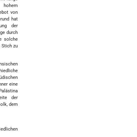
er hohem
ebot von
Grund hat
ung der
nge durch
e solche
 Stich zu
ensischen
hiedliche
jüdischen
hner eine
alästina
eite der
Volk, dem
edlichen