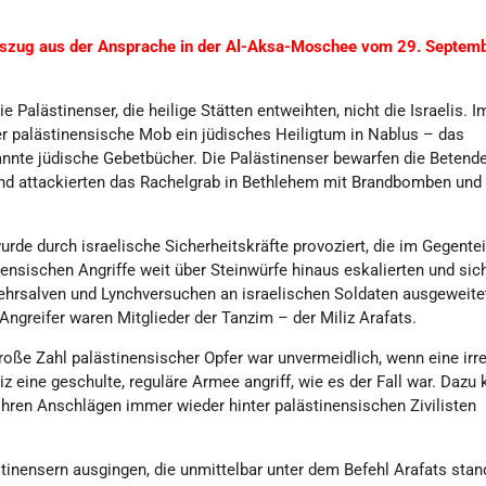
szug aus der Ansprache in der Al-Aksa-Moschee vom 29. Septem
ie Palästinenser, die heilige Stätten entweihten, nicht die Israelis. I
er palästinensische Mob ein jüdisches Heiligtum in Nablus – das
nnte jüdische Gebetbücher. Die Palästinenser bewarfen die Betende
nd attackierten das Rachelgrab in Bethlehem mit Brandbomben und
urde durch israelische Sicherheitskräfte provoziert, die im Gegentei
inensischen Angriffe weit über Steinwürfe hinaus eskalierten und sic
rsalven und Lynchversuchen an israelischen Soldaten ausgeweitet
ngreifer waren Mitglieder der Tanzim – der Miliz Arafats.
oße Zahl palästinensischer Opfer war unvermeidlich, wenn eine irre
iz eine geschulte, reguläre Armee angriff, wie es der Fall war. Dazu
ihren Anschlägen immer wieder hinter palästinensischen Zivilisten
stinensern ausgingen, die unmittelbar unter dem Befehl Arafats stan