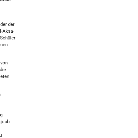
m
der der
l-Aksa-
 Schüler
hmen
 von
die
teten
u
ng
ajoub
e
u