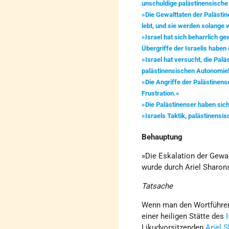
unschuldige palästinensische 
»Die Gewalttaten der Palästi
lebt, und sie werden solange 
»Israel hat sich beharrlich g
Übergriffe der Israelis haben
»Israel hat versucht, die Palä
palästinensischen Autonomie
»Die Angriffe der Palästinens
Frustration.«
»Die Palästinenser haben sic
»Israels Taktik, palästinensi
Behauptung
»Die Eskalation der Gewal
wurde durch Ariel Sharon
Tatsache
Wenn man den Wortführern
einer heiligen Stätte des
Likudvorsitzenden
Ariel 