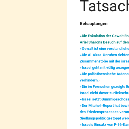
Tatsach
Behauptungen
»Die Eskalation der Gewalt En
Ariel Sharons Besuch auf de
»Gewalt ist eine verständliche
»Die Al-Aksa-Unruhen richten
Zusammenstöße mit der israe
»Israel geht mit völlig unang
»Die palästinensische Autono
verhindern.«
»Die im Fernsehen gezeigte Er
Israel nicht davor zurückschr
»Israel setzt Gummigeschosse
»Der Mitchell-Report hat bewi
des Friedensprozesses verant
Siedlungspolitik gestoppt wer
»Israels Einsatz von F-16-Kam