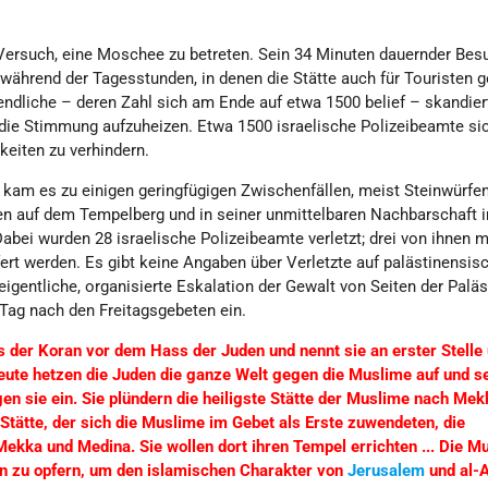
Versuch, eine Moschee zu betreten. Sein 34 Minuten dauernder Bes
während der Tagesstunden, in denen die Stätte auch für Touristen g
endliche – deren Zahl sich am Ende auf etwa 1500 belief – skandier
die Stimmung aufzuheizen. Etwa 1500 israelische Polizeibeamte si
keiten zu verhindern.
am es zu einigen geringfügigen Zwischenfällen, meist Steinwürfen
en auf dem Tempelberg und in seiner unmittelbaren Nachbarschaft
abei wurden 28 israelische Polizeibeamte verletzt; drei von ihnen 
ert werden. Es gibt keine Angaben über Verletzte auf palästinensis
eigentliche, organisierte Eskalation der Gewalt von Seiten der Palä
 Tag nach den Freitagsgebeten ein.
 der Koran vor dem Hass der Juden und nennt sie an erster Stelle 
eute hetzen die Juden die ganze Welt gegen die Muslime auf und s
en sie ein. Sie plündern die heiligste Stätte der Muslime nach Me
Stätte, der sich die Muslime im Gebet als Erste zuwendeten, die
 Mekka und Medina. Sie wollen dort ihren Tempel errichten ... Die M
ben zu opfern, um den islamischen Charakter von
Jerusalem
und al-