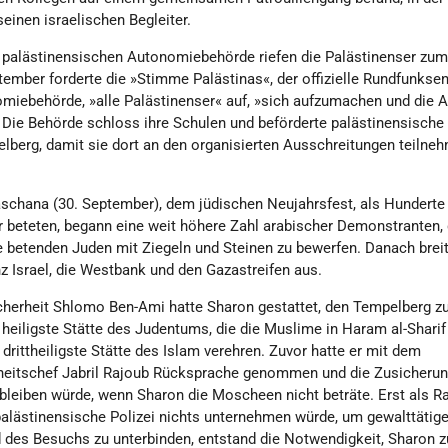
seinen israelischen Begleiter.
er palästinensischen Autonomiebehörde riefen die Palästinenser zu
ember forderte die »Stimme Palästinas«, der offizielle Rundfunksen
miebehörde, »alle Palästinenser« auf, »sich aufzumachen und die A
 Die Behörde schloss ihre Schulen und beförderte palästinensische
lberg, damit sie dort an den organisierten Ausschreitungen teilne
schana (30. September), dem jüdischen Neujahrsfest, als Hunderte
r beteten, begann eine weit höhere Zahl arabischer Demonstranten, 
ie betenden Juden mit Ziegeln und Steinen zu bewerfen. Danach brei
z Israel, die Westbank und den Gazastreifen aus.
icherheit Shlomo Ben-Ami hatte Sharon gestattet, den Tempelberg z
heiligste Stätte des Judentums, die die Muslime in Haram al-Sharif
rittheiligste Stätte des Islam verehren. Zuvor hatte er mit dem
rheitschef Jabril Rajoub Rücksprache genommen und die Zusicheru
g bleiben würde, wenn Sharon die Moscheen nicht beträte. Erst als R
 palästinensische Polizei nichts unternehmen würde, um gewalttätig
des Besuchs zu unterbinden, entstand die Notwendigkeit, Sharon z