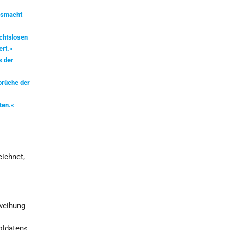
ngsmacht
ichtslosen
ert.«
s der
sbrüche der
ten.«
eichnet,
tweihung
oldaten«