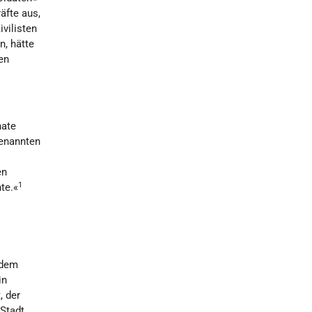
äfte aus,
vilisten
n, hätte
en
nate
genannten
en
1
te.«
 dem
in
, der
 Stadt