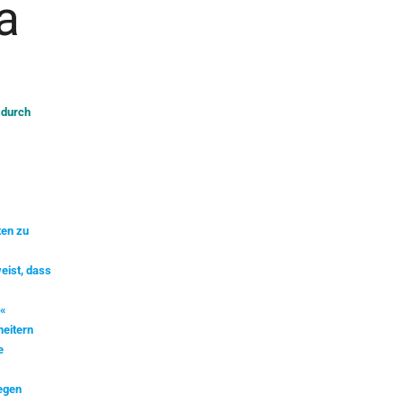
a
 durch
ten zu
eist, dass
.«
heitern
e
gegen