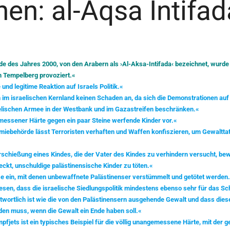
en: al-Aqsa Intifad
de des Jahres 2000, von den Arabern als ›Al-Aksa-Intifada‹ bezeichnet, wurde
m Tempelberg provoziert.«
 und legitime Reaktion auf Israels Politik.«
 im israelischen Kernland keinen Schaden an, da sich die Demonstrationen auf
lischen Armee in der Westbank und im Gazastreifen beschränken.«
emessener Härte gegen ein paar Steine werfende Kinder vor.«
miebehörde lässt Terroristen verhaften und Waffen konfiszieren, um Gewaltta
schießung eines Kindes, die der Vater des Kindes zu verhindern versucht, bew
eckt, unschuldige palästinensische Kinder zu töten.«
 ein, mit denen unbewaffnete Palästinenser verstümmelt und getötet werden
esen, dass die israelische Siedlungspolitik mindestens ebenso sehr für das Sc
wortlich ist wie die von den Palästinensern ausgehende Gewalt und dass dies
den muss, wenn die Gewalt ein Ende haben soll.«
pfjets ist ein typisches Beispiel für die völlig unangemessene Härte, mit der 