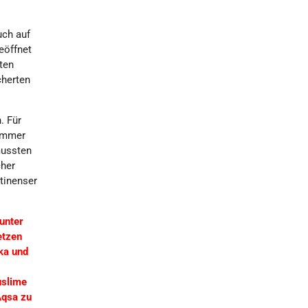
uch auf
eöffnet
ten
cherten
. Für
 immer
mussten
cher
stinenser
unter
etzen
kka und
uslime
Aqsa zu