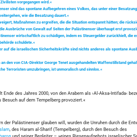
Zivilisten vorgegangen wird.«
nenser sind das spontane Aufbegehren eines Volkes, das unter einer Besatzu
weitergehen, wie die Besatzung dauert.«
eweigert, Maßnahmen zu ergreifen, die die Situation entspannt hätten; die rücks
 die Ausbrüche von Gewalt auf Seiten der Palästinenser überhaupt erst provozi
stinenser wirtschaftlich zu schädigen, indem es Steuergelder zurückhielt, die e
behörde schuldete.«
er auf die israelischen Sicherheitskräfte sind nichts anderes als spontane Au
h an den von CIA-Direktor George Tenet ausgehandelten Waffenstillstand gehal
sche Terroristen umzubringen, ist unmoralisch und sinnlos.«
t Ende des Jahres 2000, von den Arabern als ›Al-Aksa-Intifada‹ bez
s Besuch auf dem Tempelberg provoziert.«
 der Palästinenser glauben will, wurden die Unruhen durch die En
Islam
, des Haram al-Sharif (Tempelberg), durch den Besuch des
Sharon
und seiner Begleiter – »eines Riesenaufgebots israelischer S