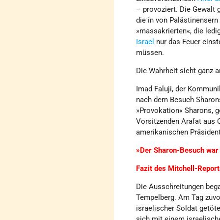
– provoziert. Die Gewalt g
die in von Palästinensern
»massakrierten«, die ledi
Israel
nur das Feuer einst
müssen.
Die Wahrheit sieht ganz a
Imad Faluji, der Kommun
nach dem Besuch Sharons 
»Provokation« Sharons, g
Vorsitzenden Arafat aus 
amerikanischen Präsident
»Der Sharon-Besuch war n
Fazit des Mitchell-Repor
Die Ausschreitungen beg
Tempelberg. Am Tag zuvo
israelischer Soldat getöt
sich mit einem israelisc