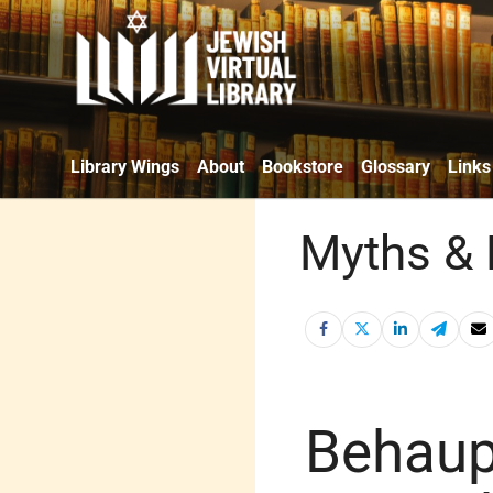
Library Wings
About
Bookstore
Glossary
Links
Myths & 
Behaup