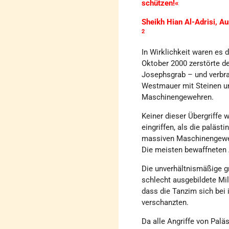
schützen!«
Sheikh Hian Al-Adrisi,
Au
2
In Wirklichkeit waren es d
Oktober 2000 zerstörte d
Josephsgrab – und verbra
Westmauer mit Steinen u
Maschinengewehren.
Keiner dieser Übergriffe w
eingriffen, als die paläst
massiven Maschinengeweh
Die meisten bewaffneten A
Die unverhältnismäßige gr
schlecht ausgebildete Mil
dass die Tanzim sich bei 
verschanzten.
Da alle Angriffe von Palä