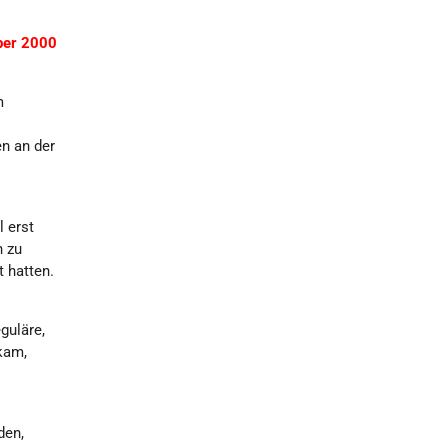
ber 2000
m
n an der
l erst
h zu
 hatten.
guläre,
 kam,
den,