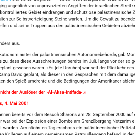
ing angeblich von unprovozierten Angriffen der israelischen Streitkr
 kontrolliertes Gebiet eindrangen und schutzlose palästinensische Zi
glich zur Selbstverteidigung Steine warfen. Um die Gewalt zu beende
ellen und seine Truppen aus den palästinensischen Gebieten abzieh
nders aus.
ikationsminister der palästinensischen Autonomiebehörde, gab Mo
zu, dass diese Ausschreitungen bereits im Juli, lange vor der so 
eplant gewesen waren. »Es [die Unruhen] war seit der Rückkehr des
Camp David geplant, als dieser in den Gesprächen mit dem damalig
en den Spieß umdrehte und die Bedingungen der Amerikaner ablehn
icht der Auslöser der ›Al-Aksa-Intifada‹.«
ts, 4. Mai 2001
annen bereits vor dem Besuch Sharons am 28. September 2000 auf
r war bei der Explosion einer Bombe am Grenzübergang Netzarim e
et worden. Am nächsten Tag erschoss ein palästinensischer Polizist
hen Kollegen auf einem gemeinsamen Patrouillengang befand, in der