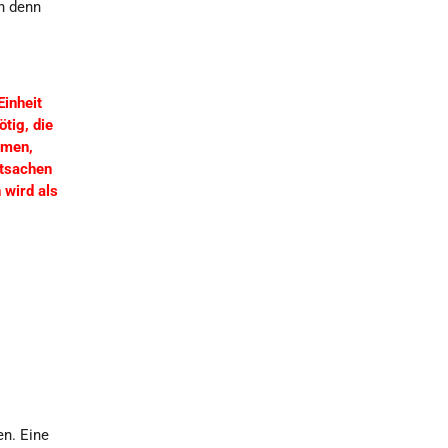
hn denn
Einheit
tig, die
mmen,
atsachen
 wird als
en. Eine