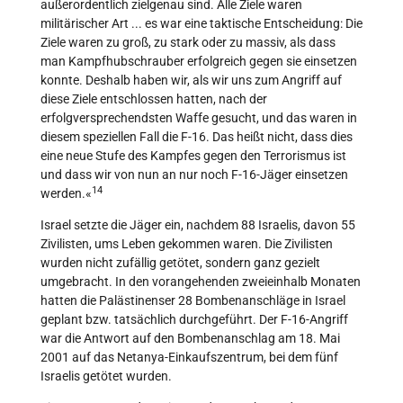
außerordentlich zielgenau sind. Alle Ziele waren
militärischer Art ... es war eine taktische Entscheidung: Die
Ziele waren zu groß, zu stark oder zu massiv, als dass
man Kampfhubschrauber erfolgreich gegen sie einsetzen
konnte. Deshalb haben wir, als wir uns zum Angriff auf
diese Ziele entschlossen hatten, nach der
erfolgversprechendsten Waffe gesucht, und das waren in
diesem speziellen Fall die F-16. Das heißt nicht, dass dies
eine neue Stufe des Kampfes gegen den Terrorismus ist
und dass wir von nun an nur noch F-16-Jäger einsetzen
14
werden.«
Israel setzte die Jäger ein, nachdem 88 Israelis, davon 55
Zivilisten, ums Leben gekommen waren. Die Zivilisten
wurden nicht zufällig getötet, sondern ganz gezielt
umgebracht. In den vorangehenden zweieinhalb Monaten
hatten die Palästinenser 28 Bombenanschläge in Israel
geplant bzw. tatsächlich durchgeführt. Der F-16-Angriff
war die Antwort auf den Bombenanschlag am 18. Mai
2001 auf das Netanya-Einkaufszentrum, bei dem fünf
Israelis getötet wurden.