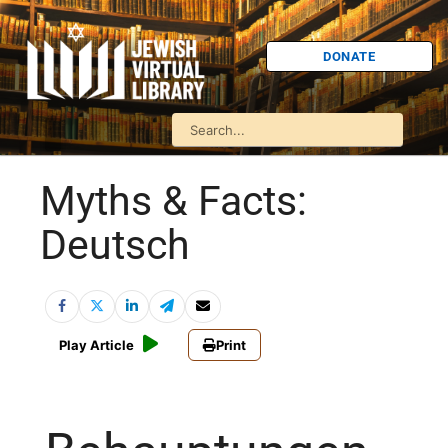
DONATE
Myths & Facts:
Deutsch
Play Article
Print