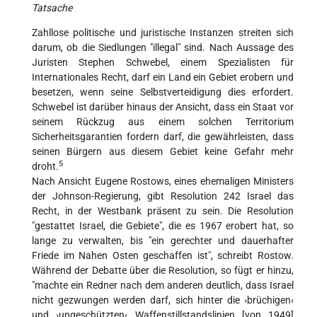
Tatsache
Zahllose politische und juristische Instanzen streiten sich
darum, ob die Siedlungen "illegal" sind. Nach Aussage des
Juristen Stephen Schwebel, einem Spezialisten für
Internationales Recht, darf ein Land ein Gebiet erobern und
besetzen, wenn seine Selbstverteidigung dies erfordert.
Schwebel ist darüber hinaus der Ansicht, dass ein Staat vor
seinem Rückzug aus einem solchen Territorium
Sicherheitsgarantien fordern darf, die gewährleisten, dass
seinen Bürgern aus diesem Gebiet keine Gefahr mehr
5
droht.
Nach Ansicht Eugene Rostows, eines ehemaligen Ministers
der Johnson-Regierung, gibt Resolution 242 Israel das
Recht, in der Westbank präsent zu sein. Die Resolution
"gestattet Israel, die Gebiete", die es 1967 erobert hat, so
lange zu verwalten, bis "ein gerechter und dauerhafter
Friede im Nahen Osten geschaffen ist", schreibt Rostow.
Während der Debatte über die Resolution, so fügt er hinzu,
"machte ein Redner nach dem anderen deutlich, dass Israel
nicht gezwungen werden darf, sich hinter die ›brüchigen‹
und ›ungeschützten‹ Waffenstillstandslinien [von 1949]