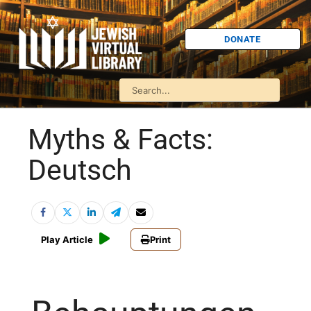
DONATE
Myths & Facts:
Deutsch
Play Article
Print