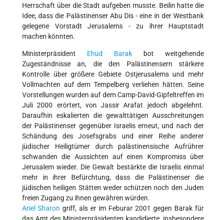
Herrschaft über die Stadt aufgeben musste. Beilin hatte die
Idee, dass die Palästinenser Abu Dis - eine in der Westbank
gelegene Vorstadt Jerusalems - zu ihrer Hauptstadt
machen könnten.
Ministerpräsident
Ehud Barak
bot weitgehende
Zugeständnisse an, die den Palästinensern stärkere
Kontrolle über größere Gebiete Ostjerusalems und mehr
Vollmachten auf dem Tempelberg verliehen hätten. Seine
Vorstellungen wurden auf dem Camp-David-Gipfeltreffen im
Juli 2000 erörtert, von Jassir Arafat jedoch abgelehnt.
Daraufhin eskalierten die gewalttätigen Ausschreitungen
der Palästinenser gegenüber Israelis erneut, und nach der
Schändung des Josefsgrabs und einer Reihe anderer
jüdischer Heiligtümer durch palästinensische Aufrührer
schwanden die Aussichten auf einen Kompromiss über
Jerusalem wieder. Die Gewalt bestärkte die Israelis einmal
mehr in ihrer Befürchtung, dass die Palästinenser die
jüdischen heiligen Stätten weder schützen noch den Juden
freien Zugang zu ihnen gewähren würden.
Ariel Sharon
griff, als er im Feburar 2001 gegen Barak für
das Amt des Ministerpräsidenten kandidierte, insbesondere