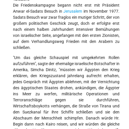
Die Friedenskampagne begann nicht erst mit Präsident
Anwar el-Sadats Besuch in
Jerusalem
im November 1977.
Sadats Besuch war zwar fraglos ein mutiger Schritt, der von
großem politischen Geschick zeugt, doch er erfolgte erst
nach einem halben Jahrhundert intensiver Bemühungen
von israelischer Seite, angefangen mit den ersten Zionisten,
auf dem Verhandlungsweg Frieden mit den Arabern zu
schließen.
"Um das gleiche Schauspiel mit umgekehrten Rollen
aufzuführen", sagte der ehemalige israelische Botschafter in
Amerika, Simcha Dinitz, "müssten wir Ägypten den Krieg
erklären, den Kriegszustand jahrelang aufrecht erhalten,
jedes Gespräch mit Ägypten ablehnen, mit der Vernichtung
des ägyptischen Staates drohen, ankündigen, die Ägypter
ins Meer zu werfen, militärische Operationen und
Terroranschläge gegen sie durchführen,
Wirtschaftsboykotts verhängen, die Straße von Tirana und
den Suezkanal für ihre Schiffe schließen und sie den
Abschaum der Menschheit schimpfen. Danach würde Hr.
Begin dann nach Kairo reisen, und wir würden die gleiche