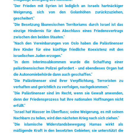
"Der Frieden mit Syrien ist lediglich an Israels hartnäckiger
Weigerung, sich von den Golanhöhen zurückzuziehen,
gescheitert."
"Die Besetzung libanesischen Territoriums durch Israel ist das
einzige Hindernis für den Abschluss eines Friedensvertrags
zwischen den beiden Staaten."
"Nach den Vereinbarungen von Oslo haben die Palästinenser
ihre Kinder für eine künftige friedliche Koexistenz mit den
israelischen Juden erzogen."
"In dem Interimsabkommen wurde die Schaffung einer
palästinensischen Polizei gefordert - und ebendieses Organ hat
die Autonomiebehörde dann auch geschaffen."
"Die Palästinenser sind ihrer Verpflichtung, Terroristen zu
verhaften und gerichtlich zu verfolgen, nachgekommen."
"Die Palästinenser sind im Recht, wenn sie Gewalt anwenden,
denn der Friedensprozess hat ihre nationalen Hoffnungen nicht
erfüllt."
"Israel hat Wasser im Überfluss; seine Weigerung, es mit seinen
Nachbarn zu teilen, wird den nächsten Krieg nach sich ziehen."
"Die islamische Widerstandsbewegung Hamas wirkt als
mäßigende Kraft in den besetzten Gebieten; sie unterstützt die