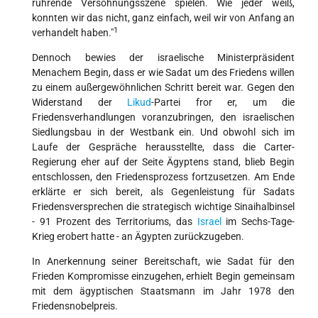
rührende Versöhnungsszene spielen. Wie jeder weiß,
konnten wir das nicht, ganz einfach, weil wir von Anfang an
1
verhandelt haben."
Dennoch bewies der israelische Ministerpräsident
Menachem Begin, dass er wie Sadat um des Friedens willen
zu einem außergewöhnlichen Schritt bereit war. Gegen den
Widerstand der
Likud
-Partei fror er, um die
Friedensverhandlungen voranzubringen, den israelischen
Siedlungsbau in der Westbank ein. Und obwohl sich im
Laufe der Gespräche herausstellte, dass die Carter-
Regierung eher auf der Seite Ägyptens stand, blieb Begin
entschlossen, den Friedensprozess fortzusetzen. Am Ende
erklärte er sich bereit, als Gegenleistung für Sadats
Friedensversprechen die strategisch wichtige Sinaihalbinsel
- 91 Prozent des Territoriums, das
Israel
im Sechs-Tage-
Krieg erobert hatte - an Ägypten zurückzugeben.
In Anerkennung seiner Bereitschaft, wie Sadat für den
Frieden Kompromisse einzugehen, erhielt Begin gemeinsam
mit dem ägyptischen Staatsmann im Jahr 1978 den
Friedensnobelpreis.