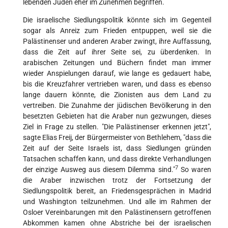
lebenden Juden eher im Zunehmen begriffen.
Die israelische Siedlungspolitik könnte sich im Gegenteil
sogar als Anreiz zum Frieden entpuppen, weil sie die
Palästinenser und anderen Araber zwingt, ihre Auffassung,
dass die Zeit auf ihrer Seite sei, zu überdenken. In
arabischen Zeitungen und Büchern findet man immer
wieder Anspielungen darauf, wie lange es gedauert habe,
bis die Kreuzfahrer vertrieben waren, und dass es ebenso
lange dauern könnte, die Zionisten aus dem Land zu
vertreiben. Die Zunahme der jüdischen Bevölkerung in den
besetzten Gebieten hat die Araber nun gezwungen, dieses
Ziel in Frage zu stellen. "Die Palästinenser erkennen jetzt",
sagte Elias Freij, der Bürgermeister von Bethlehem, "dass die
Zeit auf der Seite Israels ist, dass Siedlungen gründen
Tatsachen schaffen kann, und dass direkte Verhandlungen
7
der einzige Ausweg aus diesem Dilemma sind."
So waren
die Araber inzwischen trotz der Fortsetzung der
Siedlungspolitik bereit, an Friedensgesprächen in Madrid
und Washington teilzunehmen. Und alle im Rahmen der
Osloer Vereinbarungen mit den Palästinensern getroffenen
Abkommen kamen ohne Abstriche bei der israelischen