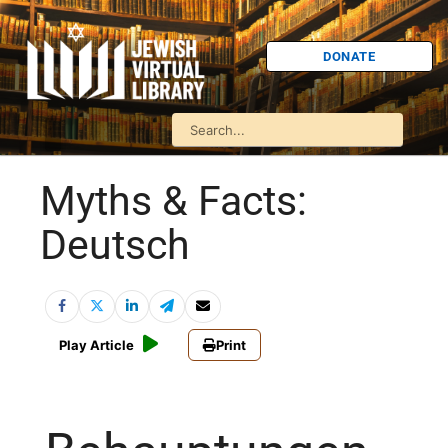
DONATE
Myths & Facts:
Deutsch
Play Article
Print