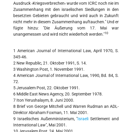
Ausdruck ›Kriegsverbrechen‹ wurde vom ICRC noch nie im
Zusammenhang mit den israelischen Siedlungen in den
besetzten Gebieten gebraucht und wird auch in Zukunft
nicht mehr in diesem Zusammenhang auftauchen." Und er
fügte hinzu: "Die Äußerung vom 17. Mai war
10
unangemessen und wird nicht wiederholt werden."
1 American Journal of International Law, April 1970, S.
345-46.
2 New Republic, 21. Oktober 1991, S. 14.
3 Washington Post, 1. November 1991.
4 American Journal of International Law, 1990, Bd. 84, S.
72.
5 Jerusalem Post, 22. Oktober 1991.
6 Middle East News Agency, 20. September 1978.
7 Iton Yerushalaym, 8. Juni 2000.
8 Brief von George Mitchell und Warren Rudman an ADL-
Direktor Abraham Foxman, 11. Mai 2001.
9 Israelisches Außenministerium, "
Israeli
Settlement and
International Law", Mai 2001.
10 Jerusalem Post, 24. Mai 2001.