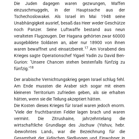
Die Juden dagegen waren gezwungen, Waffen
einzuschmuggeln, in der Hauptsache aus der
Tschechoslowakei. Als Israel im Mai 1948 seine
Unabhängigkeit ausrief, besaß das Heer weder Geschütze
noch Panzer. Seine Luftwaffe bestand aus neun
veralteten Flugzeugen. Der Hagana gehörten zwar 60000
ausgebildete Soldaten an, aber nur 18900 von ihnen
17
waren bewaffnet und einsatzbereit.
Am Vorabend des
Krieges sagte Operationschef Yigael Yadin zu David Ben-
Gurion: "Unsere Chancen stehen bestenfalls fünfzig zu
18
fünfzig."
Der arabische Vernichtungskrieg gegen Israel schlug fehl.
Am Ende mussten die Araber sich sogar mit einem
kleineren Territorium zufrieden geben, als sie erhalten
hätten, wenn sie die Teilung akzeptiert hätten.
Die Kosten dieses Krieges für Israel waren jedoch enorm.
"Viele der fruchtbarsten Felder lagen brach und waren
vermint. Die Zitrushaine, jahrzehntelang die
wirtschaftliche Grundlage des Jischuw (Yishuv, hebr.
›bewohntes Land‹, war die Bezeichnung für die
Gesamtheit der jüdischen Siedlungen und Einwohner in