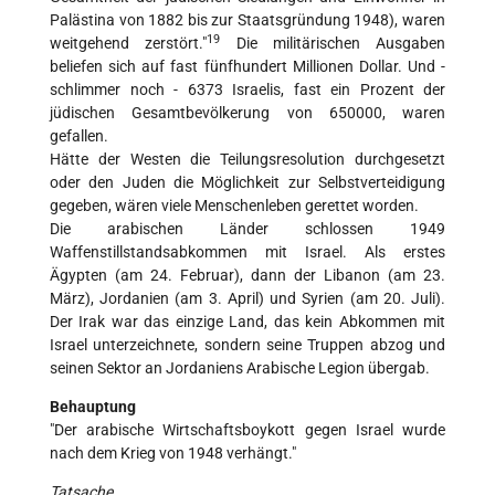
Palästina von 1882 bis zur Staatsgründung 1948), waren
19
weitgehend zerstört."
Die militärischen Ausgaben
beliefen sich auf fast fünfhundert Millionen Dollar. Und -
schlimmer noch - 6373 Israelis, fast ein Prozent der
jüdischen Gesamtbevölkerung von 650000, waren
gefallen.
Hätte der Westen die Teilungsresolution durchgesetzt
oder den Juden die Möglichkeit zur Selbstverteidigung
gegeben, wären viele Menschenleben gerettet worden.
Die arabischen Länder schlossen 1949
Waffenstillstandsabkommen mit Israel. Als erstes
Ägypten (am 24. Februar), dann der Libanon (am 23.
März), Jordanien (am 3. April) und Syrien (am 20. Juli).
Der Irak war das einzige Land, das kein Abkommen mit
Israel unterzeichnete, sondern seine Truppen abzog und
seinen Sektor an Jordaniens Arabische Legion übergab.
Behauptung
"Der arabische Wirtschaftsboykott gegen Israel wurde
nach dem Krieg von 1948 verhängt."
Tatsache