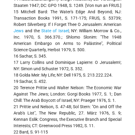
Staaten 1947; DC: GPO 1948, S. 1249. [Von nun an FRUS.]
15 Mitchell Bard: The Water's Edge And Beyond; NJ:
Transaction Books 1991, S. 171-175; FRUS, S. 53739;
Robert Silverberg: If I Forget Thee O Jerusalem: American
Jews
and the
State of Israel
; NY: William Morrow & Co.,
Inc. 1970, S. 366.370.; Shlomo Slonim: "The 1948
American Embargo on Arms to Palästine", Political
Science Quarterly, Herbst 1979, S. 500.
16 Sachar, S. 345.
17 Larry Collins und Dominique Lapierre: O Jerusalem!;
NY: Simon und Schuster 1972, S. 352.
18 Golda Meir: My Life; NY: Dell 1975, S. 213.222.224.
19 Sachar, S. 452.
20 Terence Prittie und Walter Nelson: The Economic War
Against The Jews; London: Gorgi Books 1977, S. 1; Dan
Chill: The Arab Boycott of Israel; NY: Praeger 1976, S. 1.
21 Prittie und Nelson, S. 47-48; Sol Stern: "On and Off the
Arab's List", The New Republic, 27. März 1976, S. 9;
Kennan Eslik: Congress, the Executive Branch and Special
Interests; CT: Greenwood Press 1982, S. 11.
22 Bard, S. 91-115