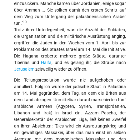
einzusickern. Manche kamen über Jordanien, einige sogar
über Amman ... Sie sollten damit den ersten Schritt auf
dem Weg zum Untergang der palästinensischen Araber
10
tun."
Trotz ihrer Unterlegenheit, was die Anzahl der Soldaten,
die Organisation und die militärische Ausrüstung anging,
ergriffen die Juden in den Wochen vom 1. April bis zur
Proklamation des Staates Israel am 14. Mai die Initiative.
Die Hagana eroberte mehrere große Städte, darunter
Tiberias und
Haifa
, und es gelang ihr, die Straße nach
Jerusalem
zeitweilig wieder zu öffnen.
Die Teilungsresolution wurde nie aufgehoben oder
annulliert. Folglich wurde der jüdische Staat in Palästina
am 14. Mai gegründet, dem Tag, an dem die Briten aus
dem Land abzogen. Unmittelbar darauf marschierten fünf
arabische Armeen (Ägypten, Syrien, Transjordanien,
Libanon und Irak) in Israel ein. Azzam Pascha, der
Generalsekretär der Arabischen Liga, ließ keinen Zweifel
an ihren Absichten: "Dies wird ein Ausrottungskrieg und
ein gewaltiges Massaker, über das man einst im selben
Atemzug mit dem mongolischen Massaker und den