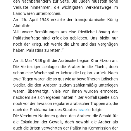
den Nachbarländern zur Seite. Die Juden mussten hohe
Verluste hinnehmen; die wichtigsten Verkehrswege im
Land waren unterbrochen.
Am 26. April 1948 erklärte der transjordanische König
Abdullah:
"All unsere Bemühungen um eine friedliche Lösung der
Palästinafrage sind erfolglos geblieben. Uns bleibt nur
noch der Krieg. Ich werde die Ehre und das Vergnügen
6
haben, Palästina zu retten."
Am 4. Mai 1948 griff die Arabische Legion Kfar Etzion an.
Die Verteidiger schlugen die Araber in die Flucht, doch
schon eine Woche später kehrte die Legion zurück. Nach
zwei Tagen waren die so gut wie unbewaffneten jüdischen
Siedler, die den Arabern zudem zahlenmäßig unterlegen
waren, überwältigt. Viele von ihnen wurden ermordet,
7
nachdem sie sich ergeben hatten.
Der Vorfall spielte sich
noch vor der Invasion regulärer arabischer Truppen ab, die
nach der Proklamation des Staates
Israel
erfolgte.
Die Vereinten Nationen gaben den Arabern die Schuld für
die Eskalation der Gewalt, doch sowohl die Araber als
auch die Briten verwehrten der Palästina-Kommission der