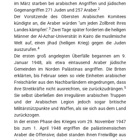
im März starben bei arabischen Angriffen und jüdischen
2
Gegenangriffen 271 Juden und 257 Araber.
Der Vorsitzende des Obersten Arabischen Komitees
kündigte an, die Araber würden "um jeden Zollbreit ihres
3
Landes kämpfen".
Zwei Tage später forderten die heiligen
Männer der Al-Azhar-Universität in Kairo die muslimische
Welt auf, einen jihad (heiligen Krieg) gegen die Juden
4
auszurufen.
Die ersten groß angelegten Überfälle begannen am 9.
Januar 1948, als etwa eintausend Araber jüdische
Gemeinden im Norden Palästinas angriffen. Die Briten
erklärten, bis Februar seien so viele Einheiten arabischer
Freischärler aus den Nachbarländern eingedrungen, dass
5
ihre Streitkräfte nicht ausreichten, sie zurückzudrängen.
Sie selbst überließen den irregulären arabischen Truppen
und der Arabischen Legion jedoch sogar britische
Militärstützpunkte und Waffen, als sie sich aus dem Land
zurückzogen.
In der ersten Phase des Krieges vom 29. November 1947
bis zum 1. April 1948 ergriffen die palästinensischen
Araber die Offensive; dabei standen ihnen Freiwillige aus