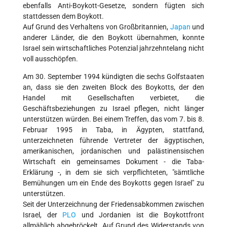
ebenfalls Anti-Boykott-Gesetze, sondern fügten sich
stattdessen dem Boykott.
Auf Grund des Verhaltens von Großbritannien,
Japan
und
anderer Länder, die den Boykott übernahmen, konnte
Israel sein wirtschaftliches Potenzial jahrzehntelang nicht
voll ausschöpfen.
Am 30. September 1994 kündigten die sechs Golfstaaten
an, dass sie den zweiten Block des Boykotts, der den
Handel mit Gesellschaften verbietet, die
Geschäftsbeziehungen zu Israel pflegen, nicht länger
unterstützen würden. Bei einem Treffen, das vom 7. bis 8.
Februar 1995 in Taba, in Ägypten, stattfand,
unterzeichneten führende Vertreter der ägyptischen,
amerikanischen, jordanischen und palästinensischen
Wirtschaft ein gemeinsames Dokument - die Taba-
Erklärung -, in dem sie sich verpflichteten, "sämtliche
Bemühungen um ein Ende des Boykotts gegen Israel" zu
unterstützen.
Seit der Unterzeichnung der Friedensabkommen zwischen
Israel, der
PLO
und Jordanien ist die Boykottfront
allmählich abgebröckelt. Auf Grund des Widerstands von