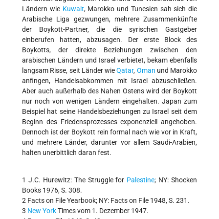
Ländern wie
Kuwait
, Marokko und Tunesien sah sich die
Arabische Liga gezwungen, mehrere Zusammenkünfte
der Boykott-Partner, die die syrischen Gastgeber
einberufen hatten, abzusagen. Der erste Block des
Boykotts, der direkte Beziehungen zwischen den
arabischen Ländern und Israel verbietet, bekam ebenfalls
langsam Risse, seit Länder wie
Qatar
,
Oman
und Marokko
anfingen, Handelsabkommen mit Israel abzuschließen.
Aber auch außerhalb des Nahen Ostens wird der Boykott
nur noch von wenigen Ländern eingehalten. Japan zum
Beispiel hat seine Handelsbeziehungen zu Israel seit dem
Beginn des Friedensprozesses exponenziell angehoben.
Dennoch ist der Boykott rein formal nach wie vor in Kraft,
und mehrere Länder, darunter vor allem Saudi-Arabien,
halten unerbittlich daran fest.
1 J.C. Hurewitz: The Struggle for
Palestine
; NY: Shocken
Books 1976, S. 308.
2 Facts on File Yearbook; NY: Facts on File 1948, S. 231.
3
New York
Times vom 1. Dezember 1947.