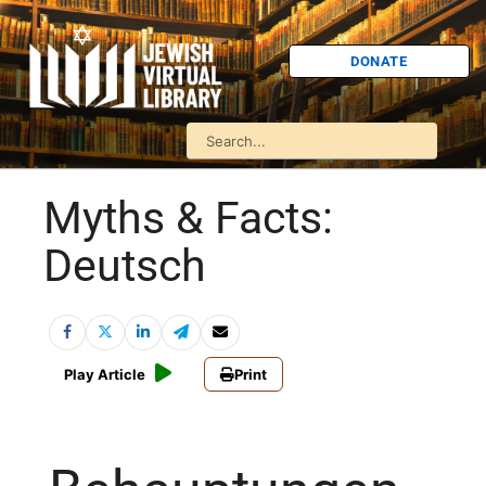
DONATE
Myths & Facts:
Deutsch
Play Article
Print