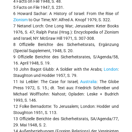
4 Facts on File 1948, S. 48.
5 Facts on File 1947, S. 231.
6 Howard Sachar: A History of Israel: From the Rise of
Zionism
to Our Time; NY: Alfred A. Knopf 1979, S. 322.
7 Netanel Lorch: One Long War; Jerusalem: Keter Books
1976, S. 47; Ralph Patai (Hrsg.): Encyclopedia of Zionism
and Israel; NY: McGraw Hill 1971, S. 307-308.
8 Offizielle Berichte des Sicherheitsrats, Ergänzung
(Special Supplement, 1948, S. 20.
9 Offizielle Berichte des Sicherheitsrates, S/Agenda/58,
16. April 1948, S. 19.
10 John Bagot Glubb: A Soldier with the Arabs;
London
:
Staughton und Hodder 1957, S. 79.
11 Isi Leibler: The Case for Israel;
Australia
: The Globe
Press 1972, S. 15.; dt. Text aus: Friedrich Schreiber und
Michael Wolffsohn: Nahost; Opladen: Leske + Budrich
1993, S. 146.
12 Folke Bernadotte: To Jerusalem; London: Hodder und
Stoughton 1951, S. 113.
13 Offizielle Berichte des Sicherheitsrats, SA/Agenda/77,
29. Mai 1948, S. 2.
14 Außenbeziehungen (Foreign Relations) der Vereinigten