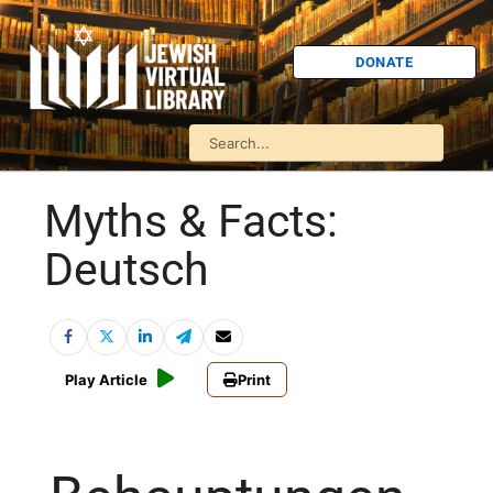
DONATE
Myths & Facts:
Deutsch
Play Article
Print