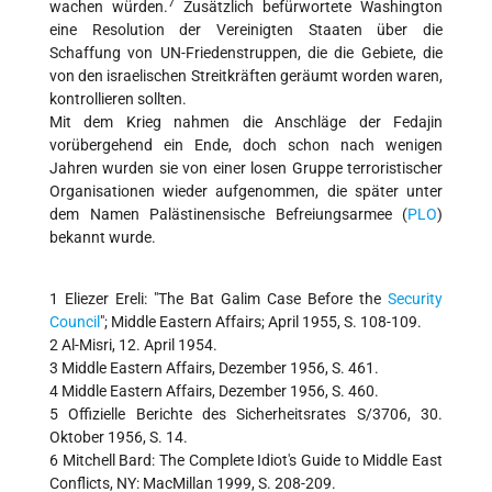
7
wachen würden.
Zusätzlich befürwortete Washington
eine Resolution der Vereinigten Staaten über die
Schaffung von UN-Friedenstruppen, die die Gebiete, die
von den israelischen Streitkräften geräumt worden waren,
kontrollieren sollten.
Mit dem Krieg nahmen die Anschläge der Fedajin
vorübergehend ein Ende, doch schon nach wenigen
Jahren wurden sie von einer losen Gruppe terroristischer
Organisationen wieder aufgenommen, die später unter
dem Namen Palästinensische Befreiungsarmee (
PLO
)
bekannt wurde.
1 Eliezer Ereli: "The Bat Galim Case Before the
Security
Council
"; Middle Eastern Affairs; April 1955, S. 108-109.
2 Al-Misri, 12. April 1954.
3 Middle Eastern Affairs, Dezember 1956, S. 461.
4 Middle Eastern Affairs, Dezember 1956, S. 460.
5 Offizielle Berichte des Sicherheitsrates S/3706, 30.
Oktober 1956, S. 14.
6 Mitchell Bard: The Complete Idiot's Guide to Middle East
Conflicts, NY: MacMillan 1999, S. 208-209.