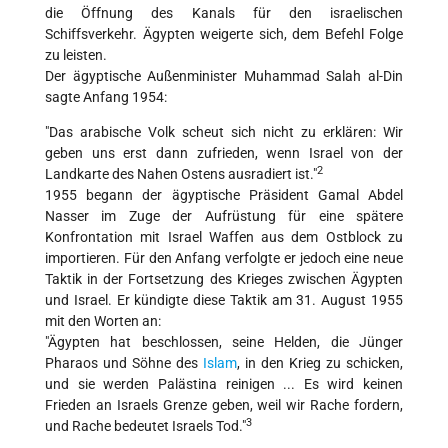
die Öffnung des Kanals für den israelischen
Schiffsverkehr. Ägypten weigerte sich, dem Befehl Folge
zu leisten.
Der ägyptische Außenminister Muhammad Salah al-Din
sagte Anfang 1954:
"Das arabische Volk scheut sich nicht zu erklären: Wir
geben uns erst dann zufrieden, wenn Israel von der
2
Landkarte des Nahen Ostens ausradiert ist."
1955 begann der ägyptische Präsident Gamal Abdel
Nasser im Zuge der Aufrüstung für eine spätere
Konfrontation mit Israel Waffen aus dem Ostblock zu
importieren. Für den Anfang verfolgte er jedoch eine neue
Taktik in der Fortsetzung des Krieges zwischen Ägypten
und Israel. Er kündigte diese Taktik am 31. August 1955
mit den Worten an:
"Ägypten hat beschlossen, seine Helden, die Jünger
Pharaos und Söhne des
Islam
, in den Krieg zu schicken,
und sie werden Palästina reinigen ... Es wird keinen
Frieden an Israels Grenze geben, weil wir Rache fordern,
3
und Rache bedeutet Israels Tod."