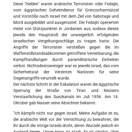
Diese "Helden" waren arabische Terroristen oder Fedajin,
vom ägyptischen Geheimdienst für Grenzscharmützel
und Vorstöße nach Israel mit dem Ziel von Sabotage und
Mord ausgebildet und ausgerüstet. Die Fedajin operierten
meist von Stützpunkten in Jordanien aus, sodass dieses
jeweils den Hauptstoß der unweigerlich erfolgenden
israelischen Vergeltungsschläge zu tragen hatte. Die
Angriffe der Terroristen verstießen gegen die im
Waffenstillstandsabkommen getroffene Vereinbarung, die
Kampfhandlungen durch paramilitärische Einheiten
verbot. Nichtsdestoweniger war es jeweils Israel, das vom
Sicherheitsrat der Vereinten Nationen für seine
Gegenangriffe verurteilt wurde.
Der nächste Schritt in der Eskalation waren die ägyptische
Sperrung der Straße von Tiran und Nassers
Verstaatlichung des Suezkanals im Juli 1956. Am 14.
Oktober gab Nasser seine Absichten bekannt:
"Ich kämpfe nicht nur gegen Israel. Meine Aufgabe ist es,
die arabische Welt vor der Vernichtung zu bewahren, die
ihr durch die Intrige Israels droht, deren Wurzeln jedoch im
Ausland liegen. Unser Hass ist stark. Es ist sinnlos, über