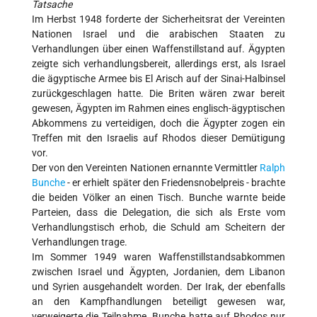
Tatsache
Im Herbst 1948 forderte der Sicherheitsrat der Vereinten
Nationen Israel und die arabischen Staaten zu
Verhandlungen über einen Waffenstillstand auf. Ägypten
zeigte sich verhandlungsbereit, allerdings erst, als Israel
die ägyptische Armee bis El Arisch auf der Sinai-Halbinsel
zurückgeschlagen hatte. Die Briten wären zwar bereit
gewesen, Ägypten im Rahmen eines englisch-ägyptischen
Abkommens zu verteidigen, doch die Ägypter zogen ein
Treffen mit den Israelis auf Rhodos dieser Demütigung
vor.
Der von den Vereinten Nationen ernannte Vermittler
Ralph
Bunche
- er erhielt später den Friedensnobelpreis - brachte
die beiden Völker an einen Tisch. Bunche warnte beide
Parteien, dass die Delegation, die sich als Erste vom
Verhandlungstisch erhob, die Schuld am Scheitern der
Verhandlungen trage.
Im Sommer 1949 waren Waffenstillstandsabkommen
zwischen Israel und Ägypten, Jordanien, dem Libanon
und Syrien ausgehandelt worden. Der Irak, der ebenfalls
an den Kampfhandlungen beteiligt gewesen war,
verweigerte die Teilnahme. Bunche hatte auf Rhodos nur