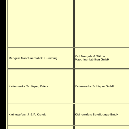
Karl Mengele & Söhne
Mengele Maschinenfabrik, Günzburg
Maschinenfabriken GmbH
Kettenwerke Schlieper, Grüne
Kettenwerke Schlieper GmbH
Kleinewefers, J. & P. Krefeld
Kleinewefers Beteiligungs-GmbH