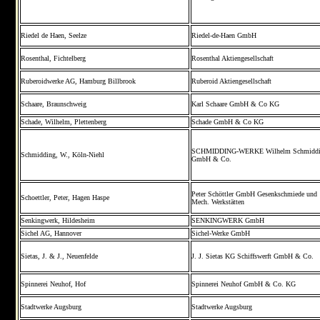
Riedel de Haen, Seelze
Riedel-de-Haen GmbH
Rosenthal, Fichtelberg
Rosenthal Aktiengesellschaft
Ruberoidwerke AG, Hamburg Billbrook
Ruberoid Aktiengesellschaft
Schaare, Braunschweig
Karl Schaare GmbH & Co KG
Schade, Wilhelm, Plettenberg
Schade GmbH & Co KG
SCHMIDDING-WERKE Wilhelm Schmidd
Schmidding, W., Köln-Niehl
GmbH & Co.
Peter Schöttler GmbH Gesenkschmiede und
Schoettler, Peter, Hagen Haspe
Mech. Werkstätten
Senkingwerk, Hildesheim
SENKINGWERK GmbH
Sichel AG, Hannover
Sichel-Werke GmbH
Sietas, J. & J., Neuenfelde
J. J. Sietas KG Schiffswerft GmbH & Co.
Spinnerei Neuhof, Hof
Spinnerei Neuhof GmbH & Co. KG
Stadtwerke Augsburg
Stadtwerke Augsburg