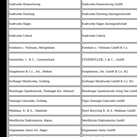
Stadtwerke Braunschweig
Stadtwerke Braunschweig GmbH
Stadtwerke Duisburg
Stadtwerke Duisburg Aktiengesellschaft
Stadtwerke Hagen
Stadtwerke Hagen Aktiengesellschaft
Stadtwerke Lübeck
Stadtwerke Lübeck
Steinbach u. Vollmann, Heiligenhaus
Steinbach u. Vollmann GmbH & Co.
Steinmüller, L. & C., Gummersbach
STEINMÜLLER, L.& C., GmbH
Stiegelmeyer & Co., Joh., Herford
Stiegelmeyer, Joh. GmbH & Co. KG
Stolberger Metallwerke, Stolberg
Stolberger Metallwerke GmbH & Co. KG
Teutoburger Sperrholzwerk, Nienhagen Krs. Detmold
Teutoburger Sperrholzwerk Georg Nau Gmb
Vereinigte Glaswerke, Stolberg
Vegla Vereinigte Glaswerke GmbH
Wenkhaus, K. & A., Wandsbek
Textil Recycling K. & A. Wenkhaus GmbH
Westfälische Drahtindustrie, Hamm
Westfälische Drahtindustrie GmbH
Wippermann Junior AG, Hagen
Wippermann Junior GmbH