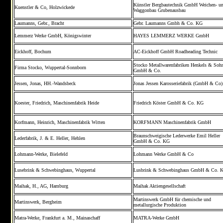
Künstler Bergbautechnik GmbH Weichen- u
Kuenstler & Co, Holzwickede
Waggonbau Grubenausbau
Laumanns, Gebr., Bracht
Gebr. Laumanns Gmbh & Co. KG
Lemmerz Werke GmbH, Königswinter
HAYES LEMMERZ WERKE GmbH
Eickhoff, Bochum
AC-Eickhoff GmbH Roadheading Technic
Stocko Metallwarenfabriken Henkels & Soh
Firma Stocko, Wuppertal-Sonnborn
GmbH & Co.
Jessen, Jonas, HH.-Wandsbeck
Jonas Jessen Karosseriefabrik (GmbH & Co)
Koester, Friedrich, Maschinenfabrik Heide
Friedrich Köster GmbH & Co. KG
Korfmann, Heinrich, Maschinenfabrik Witten
KORFMANN Maschinenfabrik GmbH
Braunschweigische Lederwerke Emil Heller
Lederfabrik, J. & E. Heller, Hehlen
GmbH & Co. KG
Lohmann-Werke, Bielefeld
Lohmann Werke GmbH & Co
Lusebrink & Schwebinghaus, Wuppertal
Lusbrink & Schwebinghaus GmbH & Co. 
Maihak, H., AG, Hamburg
Maihak Aktiengesellschaft
Martinswerk GmbH für chemische und
Martinswerk, Bergheim
metallurgische Produktion
Matra-Werke, Frankfurt a. M., Mainaschaff
MATRA-Werke GmbH