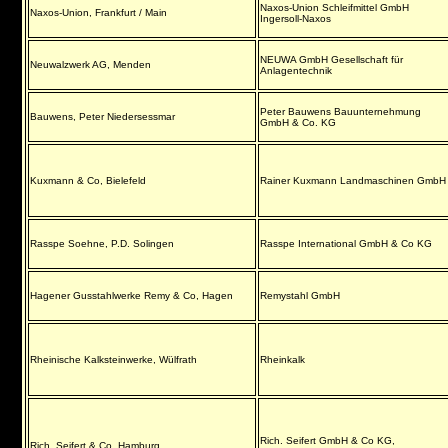
Naxos-Union Schleifmittel GmbH
Naxos-Union, Frankfurt / Main
Ingersoll-Naxos
NEUWA GmbH Gesellschaft für
Neuwalzwerk AG, Menden
Anlagentechnik
Peter Bauwens Bauunternehmung
Bauwens, Peter Niedersessmar
GmbH & Co. KG
Kuxmann & Co, Bielefeld
Rainer Kuxmann Landmaschinen GmbH
Rasspe Soehne, P.D. Solingen
Rasspe International GmbH & Co KG
Hagener Gusstahlwerke Remy & Co, Hagen
Remystahl GmbH
Rheinische Kalksteinwerke, Wülfrath
Rheinkalk
Rich. Seifert GmbH & Co KG,
Rich. Seifert & Co, Hamburg