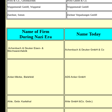
Wirtz & Co., Gelsenkirchen
Wirtz GmbH & Co.
Wuppermetall GmbH, Wuppertal
Wuppermetall GmbH
Zuechner, Seesen
Züchner Verpackungen GmbH
Name of Firm
Name Today
During Nazi Era
Achenbach & Deuker Eisen- &
Achenbach & Deuker GmbH & Co
Blechwarenfabrik
Anker-Werke, Bielefeld
ADS Anker GmbH
Ahle, Gebr. Karlsthal
Ahle GmbH &Co. Gebr.)