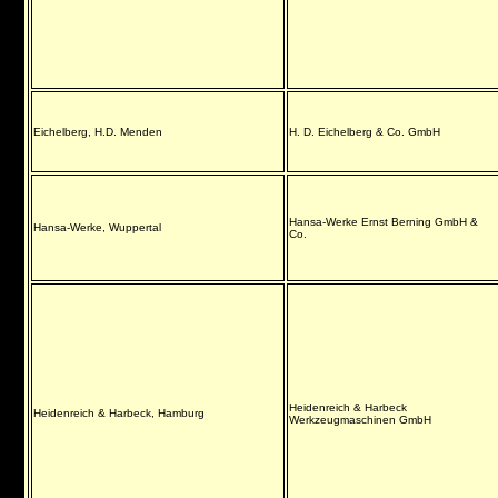
Eichelberg, H.D. Menden
H. D. Eichelberg & Co. GmbH
Hansa-Werke Ernst Berning GmbH &
Hansa-Werke, Wuppertal
Co.
Heidenreich & Harbeck
Heidenreich & Harbeck, Hamburg
Werkzeugmaschinen GmbH