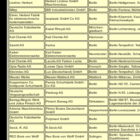
Herbert Lindner GmbH
Lindner, Herbert
Berlin
Berlin-Heiligensee, 
Maschinenbau
Wilep
IBB Industriebürsten GmbH
Berlin
Berlin-Pankow, Mühle
Eitner, Herbert Fabrik
Berlin-Köpenick, Kaul
für elektrotechnische
Isoplastic GmbH Co KG
Berlin
Kleinschewskystr.
Isoliermaterialien
Deutsche Kabelwerke
Mönchen-
Kabel Rheydt AG
Berlin-Lichtenberg, ve
AG
gladbach
Kali Chemie AG
Kali Chemie AG
Hannover
Sarotti AG
Karina
Berlin
Berlin-Tempelhof, Teil
Kaiser
Karl Kaiser
Neumünster
Berlin-Neukölln, Scha
Elektromotorenwerke
Elektromotorenwerke
Kali Chemie AG
Lacufa AG Farben Lacke
Berlin
Berlin-Niederschönewe
Opta Radio AG
Loewe Opta GmbH
Kronach
Berlin-Steglitz, Telto
Electrolux AG
Lux (Deutschland) GmbH
Berlin
Berlin-Tempelhof, Ob
Mauser Werke
Mauser-Waldeck AG
Waldeck
Berlin-Wittenau, Ei
Koppermann Co.
Panda Schuhfabrik GmbH ;
Berlin
Berlin NO 55, Carmen
Goldpunkt Schuhfabrik
Co.KG
Deutsche
Pierburg AG
Berlin
Berlin N 65, Limburger
Vergasergesellschaft
Bamag-Meguin Werk
Berlin NW 87, Beussel
Pintsch Bamag AG
Dinkslaken
und Julius Pintsch AG
Lagerstandorte der Ju
Adrema Maschinenbau
Pitney Bowes Deutschland
Heppenheim
Berlin-Levetzowstr. 2
GmbH
GmbH
Deutsche Kabelwerke
Polymant GmbH
Berlin
AG
Berlin-Mariendorf, C
Stock, R. AG
R.Stock AG
Berlin
weitere Standorte in 
Berlin- Spandau, Ju
REO Boris von Wolff
Reo Boris von Wolff GmbH
Solingen
Stadtförsterei