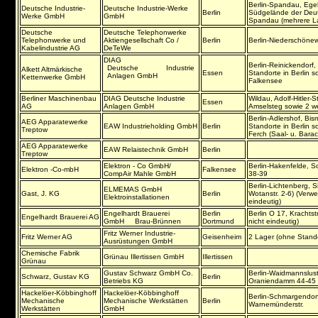
Berlin-Spandau, Egel
Deutsche Industrie-
Deutsche Industrie-Werke
Berlin
Südgelände der Deut
Werke GmbH
GmbH
Spandau (mehrere La
Deutsche
Deutsche Telephonwerke
Telephonwerke und
Aktiengesellschaft Co /
Berlin
Berlin-Niederschönewe
Kabelindustrie AG
DeTeWe
DIAG
Berlin-Reinickendorf, 
Deutsche Industrie
Alkett Altmärkische
Essen
Standorte in Berlin s
Anlagen GmbH
Kettenwerke GmbH
Falkensee
Berliner Maschinenbau
DIAG Deutsche Industrie
Wildau, Adolf-Hitler-S
Essen
AG
Anlagen GmbH
Amselsteg sowie 2 we
Berlin-Adlershof, Bis
AEG Apparatewerke
EAW Industrieholding GmbH
Berlin
Standorte in Berlin s
Treptow
Ferch (Saal- u. Bara
AEG Apparatewerke
EAW Relaistechnik GmbH
Berlin
Treptow
Elektron - Co GmbH/
Berlin-Hakenfelde, S
Elektron -Co-mbH
Falkensee
CompAir Mahle GmbH
38-39
Berlin-Lichtenberg, S
ELMEMAS GmbH
Gast, J. KG
Berlin
Wotanstr. 2-6) (Verw
Elektroinstallationen
eindeutig)
Engelhardt Brauerei
Berlin
Berlin O 17, Krachts
Engelhardt Brauerei AG
GmbH Brau-Brünnen
Dortmund
nicht eindeutig)
Fritz Werner Industrie-
Fritz Werner AG
Geisenheim
2 Lager (ohne Stand
Ausrüstungen GmbH
Chemische Fabrik
Grünau Illertissen GmbH
Illertissen
Grünau
Gustav Schwarz GmbH Co.
Berlin-Waidmannslust
Schwarz, Gustav KG
Berlin
Betriebs KG
Oraniendamm 44-45
Hackelöer-Köbbinghoff
Hackelöer-Köbbinghoff
Berlin-Schmargendorf
Mechanische
Mechanische Werkstätten
Berlin
Warnemünderstr.
Werkstätten
GmbH