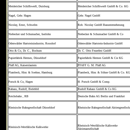
Meidericher Schiffswerft, Duisburg
Meidericher Schiffswerft GmbH & Co. KG
Nagel, Gebr. Hagen
Gebr. Nagel GmbH
Nicolay, Ernst, Schwelm
Rob. Nicolay GmbH Bauunternehmung
Niebecker und Schumacher, Iserlohn
Niebecker & Schumacher GmbH & Co
Odenwälder Hartsteinindustrie, Rossdorf
Odenwälder Hartstein-Industrie GmbH
Otto & Co, Dr. C., Bochum
Dr. C. Otto Feuerfest GmbH
Papierfabrik Hermes, Düsseldorf
Papierfabrik Hermes GmbH & Cie KG
Pfaff AG, Kaiserslautern
PFAFF G. M. Pfaff AG
Plambeck, Hinr. & Soehne, Hamburg
Plambeck, Hinr. & Söhne GmbH & Co. KG
Putsch & Co, Hagen
H. Putsch GmbH & Comp.
Rahaus, Rudolf, Bielefeld
Rudolf Rahaus GmbH & Co KG
Reichsbahn , RB
Deutsche Bahn AG Berlin und Frankfurt
Rheinische Bahngesellschaft Düsseldorf
Rheinische Bahngesellschaft Aktiengesellsch
Rheinisch-Westfälische Kalkwerke
Rheinisch-Westfälische Kalkwerke
Aktiengesellschaft