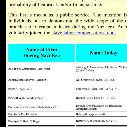
probability of historical and/or financial links.
This list is meant as a public service. The intention 
individuals but to demonstrate the wide scope of the u
branches of German industry during the Nazi era. At le
volutarily joined the
slave labor compensation fund
.
Name of Firm
Name Today
During Nazi Era
Abeking & Rassmussen Schiffs- und Yachtw
Abeking & Rassmussen, Lemwerder
(GmbH & Co.)
Aggregatebau Struever, Hamburg
Ad. Struever KG (GmbH & Co.)
Bauer, C. Aug., o.O.
Carl August Bauer GmbH & Co. KG
Bischoff Werke Recklinghausen
Bischoff Werke GmbH & Co. KG
Bochum-Gelsenkirchener Straßenbahnen
Bochum-Gelsenkirchener Straßenbahnen AG
Aktiengesellschaft
Boehler & Co, Düsseldorf
Böhler Aktiengesellschaft
Boentgen & Grah, Solingen
BÖNTGEN & GRAH GmbH & Co.