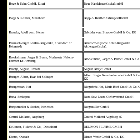
Boge & Sohn GmbH, Eitorf
Boge Handelsgesellschaft mbH
Bopp & Reuther, Mannheim
Bopp & Reuther Aktiengesellschaft
Braucke, Adolf vom, Hemer
Gebrüder vom Braucke GmbH & Co. KG
Braunschweiger Kohlen-Bergwerke, Alversdorf Kr.
Braunschweigische Kohle-Bergwerke
Helmstedt
Aktiengesellschaft
Broekelmann, Jaeger & Busse, Moehnestr. Neheim-
Broekelmann, Jaeger & Busse GmbH & Co
Huesten Kr. Arnsberg
Broetje, August, Rastede
August Brötje GmbH
Albert Bürger Gesenkschmiede GmbH & Co
Buerger, Albert, Haan bei Solingen
KG
Buergerbraeu Hof
Bürgerbräu Hof, Maria Ried GmbH & Co 
Buna, Schkopau
Buna Sow Leuna Olefinverbund GmbH
Burgsmueller & Soehne, Kreiensen
Burgsmüller GmbH
Central Molkerei, Augsburg
Central-Molkerei Augsburg eG
DeLimon, Fluhme & Co., Düsseldorf
DELIMON FLUHME GMBH
Dienes, Overath
Dienes Werke GmbH & Co. KG