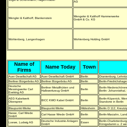
AG
Wengeler & Kalthoff Hammerwerke
Wengler & Kalthoff, Blankenstein
GmbH & Co. KG
Wohlenberg, Langenhagen
Wohlenberg Holding GmbH
Name of
Name Today
Town
Firms
Auer Gesellschaft AG
Auer Gesellschaft GmbH
Berlin
Oranienburg, Lehnitzs
Berliner Bürgerbräu AG
Berliner Bürgerbräu AG
Berlin
Berlin-Friedrichsha
Deutsche
Berliner Metallhütten und
Berlin-Niederschönewe
Messingwerke Carl
Berlin
Halbwerkzeug GmbH
Berlin- Johannisthal
Eveking AG
AEG Kabelwerk
Berlin-Köpenick, Wen
BICC KWO Kabel GmbH
Berlin
Oberspree
Standorte in Berlin
Blaupunkt-Werke
Blaupunkt-Werke
Hildesheim
Berlin O 112, Kreutzig
Hasse, Carl Wrede
Carl Hasse Wrede GmbH
Berlin
Berlin-Marzahn, Lan
GmbH
Deutsche Industrie-Anlagen
Berlin-Charlottenburg
Loewe, Ludwig AG
Essen
GmbH
Königsdamm u. 2 weit