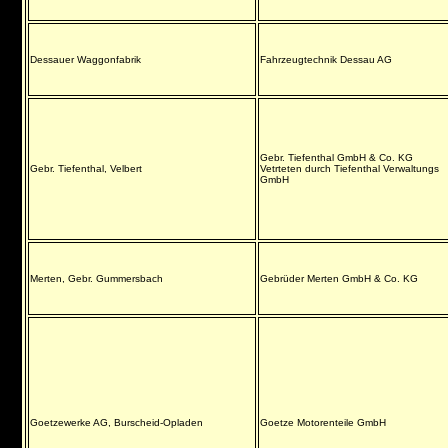
Dessauer Waggonfabrik
Fahrzeugtechnik Dessau AG
Gebr. Tiefenthal GmbH & Co. KG
Gebr. Tiefenthal, Velbert
Vetrteten durch Tiefenthal Verwaltungs
GmbH
Merten, Gebr. Gummersbach
Gebrüder Merten GmbH & Co. KG
Goetzewerke AG, Burscheid-Opladen
Goetze Motorenteile GmbH