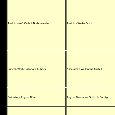
Arminiuswerft GmbH, Bodenwerder
Arminius Werke GmbH
Lubeca-Werke, Altona & Lübeck
AssiDomän Wellpappe GmbH
Detombay, August Düren
August Detombay GmbH & Co. Kg.