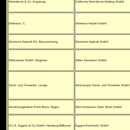
Kleindienst & Co, Augsburg.
California Kleindienst Holding GmbH
Deilmann, C.
Deilmann-Haniel GmbH
Deutsche Asphalt AG, Braunschweig
Deutsche Asphalt GmbH
Didierwerke GmbH, Siegkreis
Didier Säurebau GmbH
Sand- und Tonwerke, Lemgo
Dörentruper Sand- und Tonwerke GmbH
Aluminiumgießerei Ernst Broer, Hagen
Ebro Armaturen Gebr. Bröer GmbH
H.C.E. Eggers & Co GmbH, Hamburg-Billbrook
Eggers-Kehrhahn GmbH