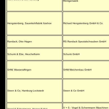
Röntgenwerk
Hengstenberg, Sauerkohlfabrik Itzehoe
Richard Hengstenberg GmbH & Co.
Randack, Otto Hagen
RS Randack Spezialschrauben GmbH
Schunk & Ebe, Heuchelheim
Schunk GmbH
SHW, Wasseralfingen
SHW-Weichenbau GmbH
Steen & Co, Hamburg-Lockstedt
Steen & Co GmbH
V + S - Vogel & Schemmann Maschinen
Vogel & Schemmann, Hagen-Kabel