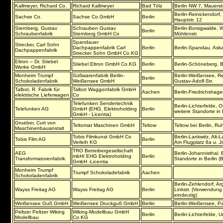
Kallmeyer, Richard Co.
Richard Kallmeyer
Bad Tölz
Berlin NW 7, Mauerstr
Berlin-Reinickendorf,
Sachse Co.
Sachse Co.GmbH
Berlin
Hauptstr. 12
Sternberg, Gustav
Schrauben Gustav
Berlin-Borsigwalde, W
Berlin
Schraubenfabrik
Sternberg GmbH Co
Mühlenstr.
Spandauer
Strecker, Carl Sohn
Dachpappenfabrik Carl
Berlin
Berlin-Spandau, Aska
Dachpappenfabrik
Strecker Sohn GmbH Co.KG
Eltron – Dr. Stiebel
Stiebel Eltron GmbH Co.KG
Berlin
Berlin-Schöneberg, B
Werke GmbH
Monheim Trumpf
Süßwarenfabrik Berlin-
Berlin-Weißensee, Re
Berlin
Schokoladenfabrik
Weißensee GmbH
Gustav-Adolf-Str.
Talbot, R. Fabrik für
Talbot Waggonfabrik GmbH
Aachen
Berlin-Friedrichsha
elektrische Lieferwagen
Co
Telefunken Sendertechnik
Berlin-Lichterfelde, 
Telefunken AG
GmbH (EHG, Elektroholding
Berlin
weitere Standorte in 
GmbH - Licentia)
Grueber, Curt von
Teltomat Maschinen GmbH
Teltow
Teltow bei Berlin, Ruh
Maschinenbauanstalt
Tobis Filmkunst GmbH Co
Berlin-Lankwitz, Alt-L
Tobis Film AG
Berlin
Verleih KG
Am Flugplatz 6a u. J
TRO Betreibergesellschaft
AEG
Berlin-Johannisthal, 
mbH/ EHG Elektroholding
Berlin
Transformatorenfabrik
Standorte in Berlin (
GmbH -Licentia
Monheim Trumpf
Trumpf Schokoladefabrik
Aachen
Schokoladenfabrik
Berlin-Zehlendorf, Ar
Wayss Freitag AG
Wayss Freitag AG
Berlin
Linkstr. (Verwendung 
eindeutig)
Weißensee Guß GmbH
Weißensee Druckguß GmbH
Berlin
Berlin-Weißensee, Par
Peltzer Peltzer Wiking
Wiking-Modellbau GmbH
Berlin
Berlin-Lichterfelde,
Modellbau
Co.KG