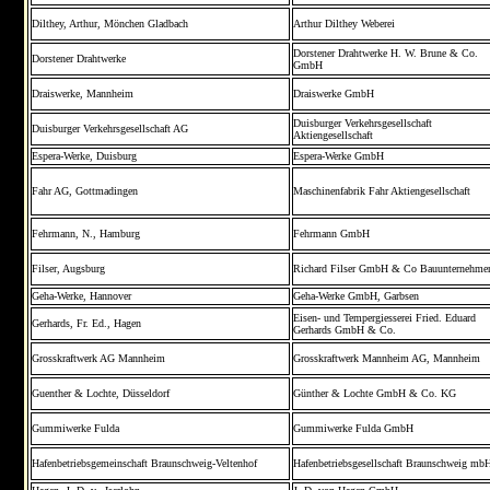
Dilthey, Arthur, Mönchen Gladbach
Arthur Dilthey Weberei
Dorstener Drahtwerke H. W. Brune & Co.
Dorstener Drahtwerke
GmbH
Draiswerke, Mannheim
Draiswerke GmbH
Duisburger Verkehrsgesellschaft
Duisburger Verkehrsgesellschaft AG
Aktiengesellschaft
Espera-Werke, Duisburg
Espera-Werke GmbH
Fahr AG, Gottmadingen
Maschinenfabrik Fahr Aktiengesellschaft
Fehrmann, N., Hamburg
Fehrmann GmbH
Filser, Augsburg
Richard Filser GmbH & Co Bauunternehme
Geha-Werke, Hannover
Geha-Werke GmbH, Garbsen
Eisen- und Tempergiesserei Fried. Eduard
Gerhards, Fr. Ed., Hagen
Gerhards GmbH & Co.
Grosskraftwerk AG Mannheim
Grosskraftwerk Mannheim AG, Mannheim
Guenther & Lochte, Düsseldorf
Günther & Lochte GmbH & Co. KG
Gummiwerke Fulda
Gummiwerke Fulda GmbH
Hafenbetriebsgemeinschaft Braunschweig-Veltenhof
Hafenbetriebsgesellschaft Braunschweig mb