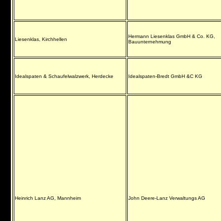
Hermann Liesenklas GmbH & Co. KG,
Liesenklas, Kirchhellen
Bauunternehmung
Idealspaten & Schaufelwalzwerk, Herdecke
Idealspaten-Bredt GmbH &C KG
Heinrich Lanz AG, Mannheim
John Deere-Lanz Verwaltungs AG