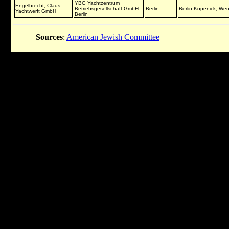
YBG Yachtzentrum
Engelbrecht, Claus
Betriebsgesellschaft GmbH
Berlin
Berlin-Köpenick, We
Yachtwerft GmbH
Berlin
Sources
:
American Jewish Committee