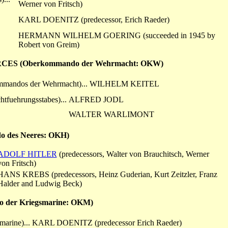
Werner von Fritsch)
KARL DOENITZ (predecessor, Erich Raeder)
HERMANN WILHELM GOERING (succeeded in 1945 by
Robert von Greim)
S (Oberkommando der Wehrmacht: OKW)
mandos der Wehrmacht)...
WILHELM KEITEL
tfuehrungsstabes)...
ALFRED JODL
WALTER WARLIMONT
des Neeres: OKH)
ADOLF HITLER
(predecessors, Walter von Brauchitsch, Werner
von Fritsch)
HANS KREBS (predecessors, Heinz Guderian, Kurt Zeitzler, Franz
Halder and Ludwig Beck)
er Kriegsmarine: OKM)
arine)...
KARL DOENITZ (predecessor Erich Raeder)