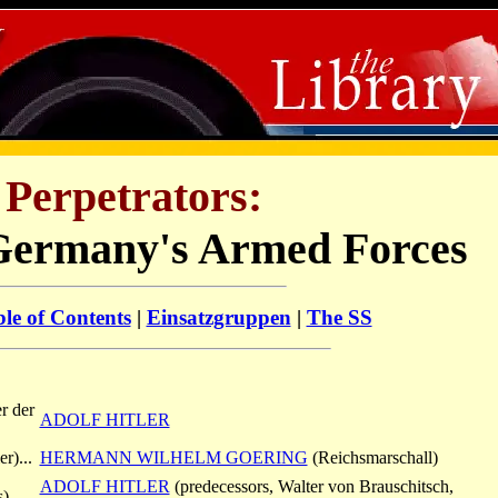
 Perpetrators:
 Germany's Armed Forces
le of Contents
|
Einsatzgruppen
|
The SS
r der
ADOLF HITLER
r)...
HERMANN WILHELM GOERING
(Reichsmarschall)
ADOLF HITLER
(predecessors, Walter von Brauschitsch,
...