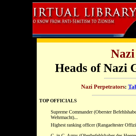
Nazi
Heads of Nazi
Nazi Perpetrators
:
Tab
TOP OFFICIALS
Supreme Commander (Oberster Befehlshabe
Wehrmacht)...
Highest ranking officer (Rangaeltester Offizie
C. in C. Army (Oberbefehlshaber des Heeres)