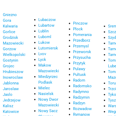
Gniezno
Lubaczow
Gora
Pinczow
Lubartow
Kalwaria
Sre
Plock
Lublin
Gorlice
Szcz
Pomerania
Luboml
Grodzisk
Szyd
Przedborz
Lukow
Mazowiecki
Tarn
Przemysl
Lutomiersk
Gorzow
Tarn
Przeworsk
Lvov
Wielkopolski
Tar
Przysucha
Lyck
Gostynin
Tom
Przytyk
Makow
Grojec
Lube
Pulawy
Mazowiecki
Hrubieszow
Tom
Pultusk
Miedzyrzec
Inowroclaw
Maz
Radom
Podlask
Jablonna
Toru
Radomsko
Mielec
Jaroslaw
Trzc
Radymno
Nasielsk
Jaslo
Tyko
Radzymin
Nowy Dwor
Jedrzejow
Tys
Radzyn
Mazowiecki
Kalisz
War
Rozwadow
Nowy Sacz
Katowice
Weg
Rymanow