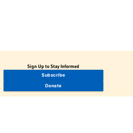
Sign Up to Stay Informed
Subscribe
Donate
The Jewish Virtual Library is a project of the American-Israeli
Cooperative Enterprise (AICE), a 501(c)(3) nonprofit, nonpartisan
educational organization. | © 1998–2026 American-Israeli
Cooperative Enterprise
The Jewish Virtual Library is a free educational resource. This site
may display limited advertising to help support operations.