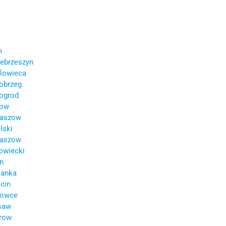
m
ebrzeszyn
lowieca
obrzeg
ogrod
now
aszow
lski
aszow
owiecki
n
ianka
cin
zowce
saw
row