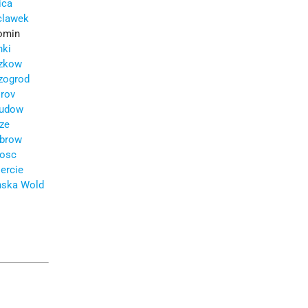
ica
clawek
omin
nki
zkow
zogrod
rov
ludow
ze
brow
osc
ercie
nska Wold