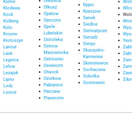
Olesnica
Kielce
Wisl
Rypin
Olkusz
Klodawa
Wlo
Rzeszow
Opatow
Kock
Wol
Sanok
Opoczno
Kolberg
Wro
Siedlce
Opole
Kolo
Wys
Siemiatycze
Lubelskie
Krosno
Wys
Sieradz
Ostroleka
Krotoszyn
Yavo
Sierpc
Ostrow
Lancut
Zab
Skarzysko-
Mazowiecka
Lask
Zabr
Kamienna
Ostrowiec
Legnica
Zam
Skierniewice
Oswiecim
Lelow
Zam
Sochaczew
Otwock
Lezajsk
Zawi
Sokolka
Ozorkow
Lipno
Zdu
Sosnowiec
Pabianice
Lodz
Parczew
Losice
Piaseczno