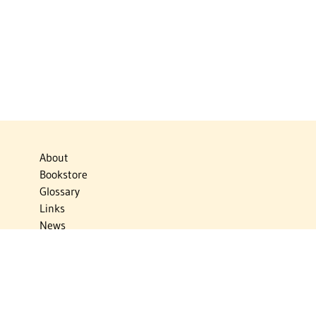
About
Bookstore
Glossary
Links
News
Publications
Timelines
The Virtual Jewish World
Virtual Israel Experience
Contact