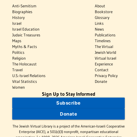
Anti-Semitism
About
Biographies
Bookstore
History
Glossary
Israel
Links
Israel Education
News
Judaic Treasures
Publications
Maps
Timelines
Myths & Facts
The Virtual
Politics
Jewish World
Religion
Virtual Israel
The Holocaust
Experience
Travel
Contact
U.S.-Israel Relations
Privacy Policy
Vital Statistics
Donate
Women
Sign Up to Stay Informed
Subscribe
Donate
The Jewish Virtual Library is a project of the American-Israeli Cooperative
Enterprise (AICE), a 501(c)(3) nonprofit, nonpartisan educational