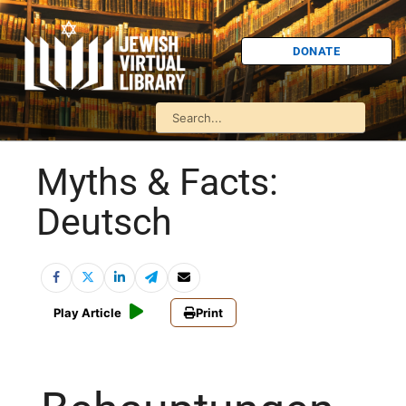
DONATE
Myths & Facts:
Deutsch
Play Article
Print